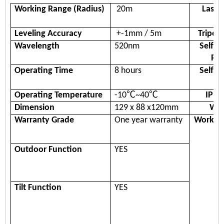
Working Range
(Radius)
20m
Laser
Leveling Accuracy
+-
1
mm / 5
m
Tripot
Wavelength
520nm
Self-l
Ra
Operating Time
8 hours
Self-l
Ti
Operating
Temperature
-10℃~40℃
IP R
Dimension
129 x 88 x120mm
Wei
Warranty Grade
One year warranty
Workin
Outdoor Function
YES
Tilt Function
YES