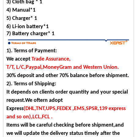
3) Cloth bag * 1
4) Manual*1
5) Charger* 1
6) Li-ion battery*1
7)
Battery charger*
1
1). Terms of Payment:
We accept
Trade Assurance,
T/T, L/C,Paypal,MoneyGram and Western Union.
30% deposit and other 70% balance before shipment.
2). Terms of Shipping:
It depends on clients order quantity and your special
request.We oftern adopt
Express
(DHL,TNT,UPS,FEDEX ,EMS,SPSR,139 express
and so on),LCL,FCL .
Items will be careful checking before shipment,and
we will update the delivery status timely after the