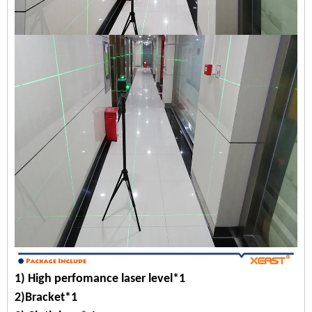
1) High perfomance laser level*1
2)Bracket*1