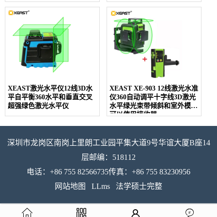
仪
XEAST激光水平仪12线3D水
XEAST XE-903 12线激光水准
平自平衡360水平和垂直交叉
仪360自动调平十字线3D激光
超强绿色激光水平仪
水平绿光束带倾斜和室外模式
可以使用接收器
深圳市龙岗区南岗上里朗工业园平集大道9号华谊大厦B座14
层邮编：518112
电话：+86 755 82566735传真：+86 755 83230956
网站地图
LLms
法学硕士完整