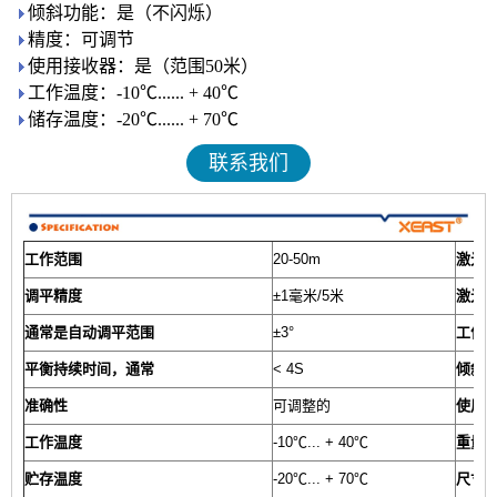
倾斜功能：是（不闪烁）
精度：可调节
使用接收器：是（范围50米）
工作温度：-10℃...... + 40℃
储存温度：-20℃...... + 70℃
联系我们
工作范围
20-50m
激光
调平精度
±1毫米/5米
激光
通常是自动调平范围
±3°
工作
平衡持续时间，通常
< 4S
倾斜
准确性
可调整的
使用
工作温度
-10℃... + 40℃
重量
贮存温度
-20℃... + 70℃
尺寸