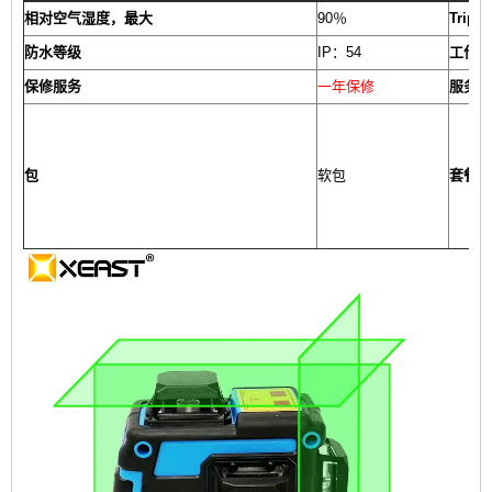
相对空气湿度，最大
90％
Tripo
防水等级
IP：54
工作时
保修服务
一年保修
服务中
包
软包
套餐包