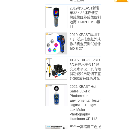
ATO1104
2019年XEAST新发
布32 * 32迷你便宜
热成像红外成像仪制
造商HT-02D USB接
口
2019 XEAST深圳工
厂广泛热成像红外成
像相机湿度测试成像
仪XE-27
XEAST XE-68 PRO
3D激光水平仪12线
交叉水平仪，具有倾
斜功能和自动调平室
外360旋转红色激光
2021 XEAST Hot
Sales Lux/Fc
Photometer
Enviromental Tester
Digital LED Light
Lux Meter
Photography
Illuminom XE-113
五合一高精度三色报