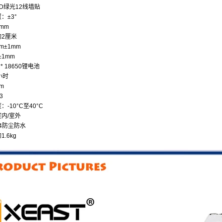
D绿光12线墙贴
：±3°
mm
2厘米
m±1mm
±1mm
* 18650锂电池
小时
5m
3
-10°C至40°C
内/室外
54防尘防水
.6kg