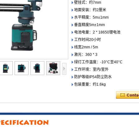
壁挂式：约7mm
地面安装：约2厘米
水平精度：5m±1mm
垂直精度5m±1mm
电池电量：2 * 18650锂电池
工作时间20小时
线宽2mm / 5m
激光：360 * 3
绿灯工作温度：-10°C至40°C
工作环境：室内/室外
防护等级IP54防尘防水
包装重量：约1.6kg