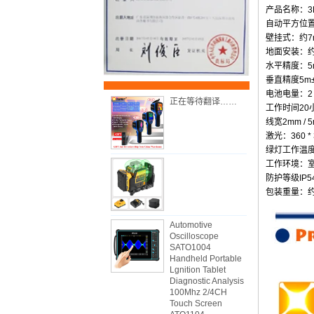
产品名称：3
自动平方位置
壁挂式：约7
地面安装：约
水平精度：5
垂直精度5m
电池电量：2 
正在等待翻译……
工作时间20
线宽2mm / 
激光：360 * 
绿灯工作温度：
工作环境：室
防护等级IP
包装重量：约1
Automotive
Oscilloscope
SATO1004
Handheld Portable
Lgnition Tablet
Diagnostic Analysis
100Mhz 2/4CH
Touch Screen