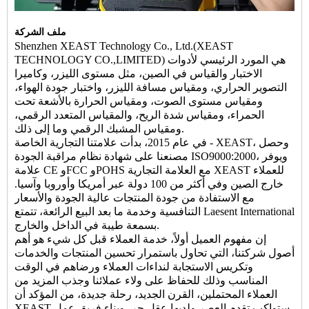
ملف الشركة
Shenzhen XEAST Technology Co., Ltd.(XEAST
TECHNOLOGY CO.,LIMITED) هي المورد الرئيسي لأدوات
الاختبار والقياس في الصين، مثل مستوى الليزر، وكاميرا
التصوير الحراري، ومقياس مسافة الليزر، واختبار جودة الهواء،
ومقياس مستوى الصوت، ومقياس الحرارة بالأشعة تحت
الحمراء، ومقياس شدة الريح، والمقياس المتعدد الرقمي،
ومقياس المشبك الرقمي وما إلى ذلك.
في عام 2015، بدأت علامتنا التجارية الخاصة - XEAST، وحصل
مصنعنا على شهادة نظام مراقبة الجودة ISO9000:2000، ويوفر
علامة CE وFCC وPOHS مع العلامة التجارية XEAST للعملاء
خارج الصين وفي أكثر من 100 دولة عبر أمريكا وأوروبا وآسيا.
مع الاستفادة من جودة المنتجات عالية الجودة والأسعار
التنافسية وخدمة ما بعد البيع الرائعة، تتمتع Laesent International
بسمعة طيبة في الداخل والخارج.
إن مفهوم العميل أولاً، خدمة العملاء قبل كل شيء هو أهم
أصول شركتنا، التي تحاول باستمرار تحسين المنتجات والخدمات
وتكريس الاستجابة لنداءات العملاء ورضاهم في الوقت
المناسب وذلك للحفاظ على ولاء عملائنا وجذب المزيد من
العملاء المحتملين، القرن الجديد، رحلة جديدة، من المؤكد أن
XEAST ستواكب تقدم العصر ولديها عقل حر، وبناء فريق عمل