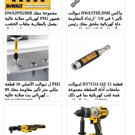
ديوالت DWA3THLDMI ماكس
DWA2PH2IRB مجموعة مفك
تأثير 3 في 5/8 "ارتداء المقاومة
كهربائي صلابة عالية PH2 شنيور
أداة كهربائية ملحق مفك رئيس
يعمل بالبطارية مثقاب الخشب
تأثير لقم الطاقة 92 مللي متر
عبر دفعة رئيس لشد فعال
لديوالت DT71511-QZ 15 قطعة
ل ديوالت الأصلي 10 قطعة PH2
ملحقات أداة السلطة مجموعة
89 مللي متر تأثير مقاومة مفك
لقمة ثقب كهربائية بما في ذلك
كهربائي بت صلابة عالية
لقم مفك البراغي PH2
DWA3PH21RB مع نوع رأس
للاستخدام المريح
فيليبس