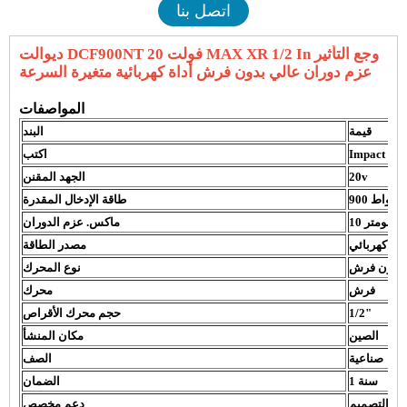
اتصل بنا
ديوالت DCF900NT 20 فولت MAX XR 1/2 In وجع التأثير
عزم دوران عالي بدون فرش أداة كهربائية متغيرة السرعة
المواصفات
قيمة
البند
Impact Wr
اكتب
20v
الجهد المقنن
900 واط
طاقة الإدخال المقدرة
10 نانومتر
ماكس. عزم الدوران
كهربائي
مصدر الطاقة
بدون فرش
نوع المحرك
فرش
محرك
1/2"
حجم محرك الأقراص
الصين
مكان المنشأ
صناعية
الصف
1 سنة
الضمان
التصميم
دعم مخصص