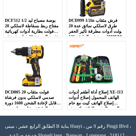
DCD999 1/2in فرش مثقاب
DCF512 1/2 بوصة مصباح ليد
طرق لاسلكي سائق عدة 20
مفتاح ربط بسقاطة لاسلكي 20
فولت أدوات مطرقة تأثير الحفر
فولت بطارية أدوات كهربائية
2000 دورة في الدقيقة 126NM
متغيرة السرعة 21 فولت تصنيف
محرك متغير
مفتاح ربط كهربائي بدون فرش
إصلاح أداة أطقم أدوات XE-113
DCD805 20 فولت مثقاب
الهاتف المحمول إصلاح أدوات
صدمي لاسلكي بدون فرشاة
إصلاح الهاتف كيت مع حام
قابل لإعادة الشحن 1600 دورة
الحديد المتعدد للهاتف كمبيوتر
في الدقيقة مفتاح ربط مدمج
محمول
مثقاب يدوي أدوات كهربائية
بطارية ليثيوم
الطابق الرابع عشر ، مبنى B بناية Huayi ، رقم 9 من Pingji Blvd ،
حديقة صناعية Shangli lang ، Nanwan ، Longgang ، 518112 ،