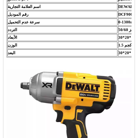
DEWALT
اسم العلامة التجارية
DCF900N
رقم الموديل
/دقيقة
سرعة عدم التحميل
50/60 هرتز
التردد
سم
الأبعاد
1.5 كجم
الوزن
سم
البعد