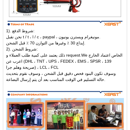
1). شروط الدفع:
نحن نقبل t / t ، l / c ، paypal ، مونيغرام ويسترن يونيون.
إيداع 30 ٪ وغيرها من التوازن 70 ٪ قبل الشحن.
2). شروط الشحن:
ذلك يعتمد على كمية طلب العملاء و request.We الخاص اعتماد الخارج
اعرب عن (DHL ، TNT ، UPS ، FEDEX ، EMS ، SPSR ، 139
صريحة وهلم جرا) ، LCL ، FCL
وسوف تكون البنود فحص دقيق قبل الشحن ، وسوف نقوم بتحديث
حالة التسليم في الوقت المناسب بعد أن يتم إرسال البضاعة.