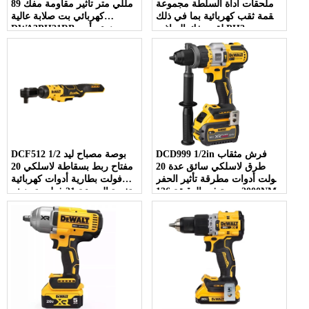
ملحقات أداة السلطة مجموعة
89 مللي متر تأثير مقاومة مفك
لقمة ثقب كهربائية بما في ذلك
كهربائي بت صلابة عالية
لقم مفك البراغي PH2
DWA3PH21RB مع نوع رأس
للاستخدام المريح
فيليبس
DCD999 1/2in فرش مثقاب
DCF512 1/2 بوصة مصباح ليد
طرق لاسلكي سائق عدة 20
مفتاح ربط بسقاطة لاسلكي 20
فولت أدوات مطرقة تأثير الحفر
فولت بطارية أدوات كهربائية
2000 دورة في الدقيقة 126NM
متغيرة السرعة 21 فولت تصنيف
محرك متغير
مفتاح ربط كهربائي بدون فرش