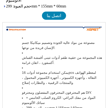
الألومنيوم
حجم العبوة: 299mm * 155mm * 60mm
اتصل بنا
مصنوعة من مواد عالية الجودة وتصميم ميكانيكا جسم
الإنسان فريدة من نوعها.
هذه المجموعة من حقيبة طقم أدوات تتبنى أقمشة القماش
أكسفورد ، اتقان غرامة.
يمكن استخدام مجموعة أدوات 16pcs لمعظم الهواتف
النقالة ، وأجهزة الكمبيوتر ، أجهزة الكمبيوتر المحمول ،
والمنتجات الرقمية ، والنظارات إصلاح.
هم المحترفون المحترفون المفضلون ومحترفو DIY.
المواد من مفك البراغي: الكروم الصلب الخامس +
سبائك الألومنيوم
حجم العبوة: 299mm * 155mm * 60mm