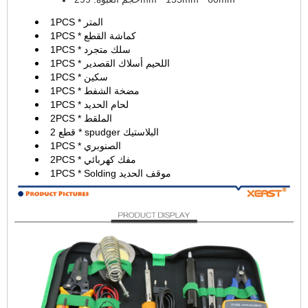
1PCS * المتر
1PCS * كماشة القطع
1PCS * سلك متجرد
1PCS * اللحيم أسلاك القصدير
1PCS * سكين
1PCS * مضخة الشفط
1PCS * لحام الحديد
2PCS * الملقط
2 قطع * spudger البلاستيك
1PCS * الصنوبري
2PCS * مفك كهربائي
1PCS * Solding موقف الحديد