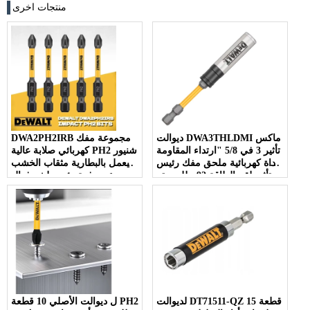
منتجات اخرى
ديوالت DWA3THLDMI ماكس
DWA2PH2IRB مجموعة مفك
تأثير 3 في 5/8 "ارتداء المقاومة
كهربائي صلابة عالية PH2 شنيور
أداة كهربائية ملحق مفك رئيس
يعمل بالبطارية مثقاب الخشب
تأثير لقم الطاقة 92 مللي متر
عبر دفعة رئيس لشد فعال
لديوالت DT71511-QZ 15 قطعة
ل ديوالت الأصلي 10 قطعة PH2