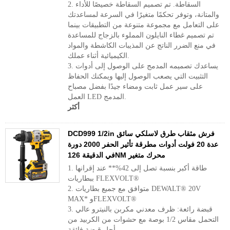
2. السقاطة. تم تصميم السقاطة خصيصًا للأداء
والمتانة، وتوفر تحكمًا متغيرًا في السرعة لمساعدتك
على التعامل مع مجموعة متنوعة من التطبيقات بينما
تم تصميم غطاء النايلون المملوء بالزجاج للمساعدة
في منع الضرر الناتج عن المذيبات الكاشطة والمواد
الكيميائية أثناء عملك.
3. يساعدك تصميمه المدمج على الوصول إلى أدوات
التثبيت التي يصعب الوصول إليها ويمكنك الحفاظ
على سير عمل ثابت ومضاء جيدًا بفضل مصباح
العمل LED المدمج.
أكثر
DCD999 1/2in فرش مثقاب طرق لاسلكي سائق
عدة 20 فولت أدوات مطرقة تأثير الحفر 2000 دورة
في الدقيقة 126NM محرك متغير
1. طاقة أكبر بنسبة تصل إلى 42%** عند إقرانها
ببطاريات FLEXVOLT®
2. متوافق مع جميع بطاريات DEWALT® 20V
MAX* وFLEXVOLT®
3. قبضة رائعة: ظرف معدني مكربن بالنيترو عالي
التحمل مقاس 1/2 بوصة مع حشوات من الكربيد من
أجل قبضة فائقة