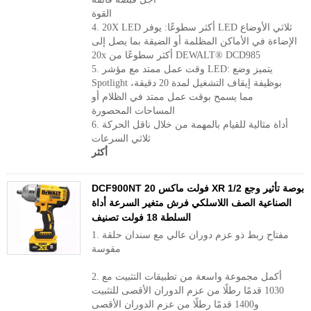
القوة
4. 20X LED أكثر سطوعًا: يوفر LED ثلاثي الأوضاع
الإضاءة في الأماكن المظلمة أو الضيقة بما يصل إلى
20x أكثر سطوعًا من DEWALT® DCD985
5. وقت عمل ممتد مع مؤشر LED: يتميز وضع
Spotlight بوظيفة إيقاف التشغيل لمدة 20 دقيقة،
مما يسمح بوقت عمل ممتد في الظلام أو
المساحات المحصورة
6. أداة مثالية للقيام بالمهمة من خلال ناقل الحركة
ثلاثي السرعات
أكثر
DCF900NT 20 فولت ماكس XR 1/2 بوصة تأثير وجع
الصناعية الصف اللاسلكي فرش متغير السرعة أداة
السلطة 18 فولت تصنيف
1. مفتاح ربط ذو عزم دوران عالي مع سندان حلقة
مقوسة
2. أكمل مجموعة واسعة من تطبيقات التثبيت مع
1030 قدمًا رطلًا من عزم الدوران الأقصى للتثبيت
و1400 قدمًا رطلًا من عزم الدوران الأقصى