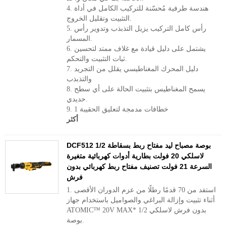
4. هندسة طرفية مُحسّنة للتركيب الكامل في أداة
التثبيت وتقليل الخروج.
5. رأس كامل التركيب يزيل التذبذب وتدوير رأس
المسمار.
6. يشتمل على دليل قيادة مع غلاف ممتد لتحسين
ثبات التثبيت والتحكم.
7. دليل المحرك المغناطيسي يقلل من التجريد
والتذبذب
8. يسمح المغناطيس بتثبيت الحالة على أي سطح
حديدي.
9. 1 خطافات مدمجة لتعليق الحقيبة
أكثر
DCF512 1/2 بوصة مصباح ليد مفتاح ربط بسقاطة
لاسلكي 20 فولت بطارية أدوات كهربائية متغيرة
السرعة 21 فولت تصنيف مفتاح ربط كهربائي بدون
فرش
1. استفد من 70 قدمًا رطلًا من عزم الدوران الأقصى
أثناء تثبيت وإزالة البراغي والصواميل باستخدام جهاز
ATOMIC™ 20V MAX* بدون فرش لاسلكي 1/2
بوصة.