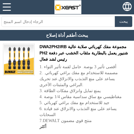
يبحث
يبحث:أطقم أداة إصلاح
DWA2PH2IRB مجموعة مفك كهربائي صلابة عالية
PH2 شنيور يعمل بالبطارية مثقاب الخشب عبر دفعة
رئيس لشد فعال
1. أقصى تأثير 3 بوصة. حامل لقمة تأثير التواء
2. مصممة للاستخدام مع مفك براغي كهربائي.
يساعد على منع التذبذب والانزلاق عند تحريك
البراغي والمثبتات الأخرى.
3. يمنع تمايل وانزلاق مفكات الطاقة
4. مغناطيسي مع ساق سداسية مقاس 1/4 بوصة
5. جيد للاستخدام مع مفك براغي كهربائي
6. يساعد على منع التذبذب والانزلاق عند قيادة
السحابات
7.DEWALT منتج قوي مضمون
أكثر