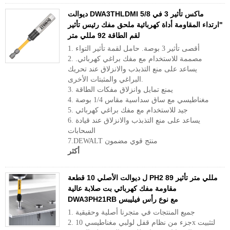
ديوالت DWA3THLDMI ماكس تأثير 3 في 5/8
"ارتداء المقاومة أداة كهربائية ملحق مفك رئيس تأثير
لقم الطاقة 92 مللي متر
1. أقصى تأثير 3 بوصة. حامل لقمة تأثير التواء
2. مصممة للاستخدام مع مفك براغي كهربائي.
يساعد على منع التذبذب والانزلاق عند تحريك
البراغي والمثبتات الأخرى.
3. يمنع تمايل وانزلاق مفكات الطاقة
4. مغناطيسي مع ساق سداسية مقاس 1/4 بوصة
5. جيد للاستخدام مع مفك براغي كهربائي
6. يساعد على منع التذبذب والانزلاق عند قيادة
السحابات
7.DEWALT منتج قوي مضمون
أكثر
ل ديوالت الأصلي 10 قطعة PH2 89 مللي متر تأثير
مقاومة مفك كهربائي بت صلابة عالية
DWA3PH21RB مع نوع رأس فيليبس
1. جميع المنتجات في متجرنا أصلية وحقيقية
2. جزء من نظام قفل لولبي مغناطيسي 10x لتثبيت