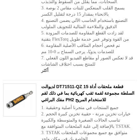
السحابات، مما يقلل من السقوط والتذبذب.
3. يسمح القلب المنعكس للبتات مقاس 2 بوصة
بالانحناء بمقدار 15 درجة لتقليل الكسر
4. التصنيع باستخدام الحاسب الآلي يضمن التصنيع
الدقيق والملاءمة المثالية للتجويف الملولب
5. لقد زادت القطع المقاومة للصدمات المزودة
بتقنية FlexTorq من القوة وتوفر عمر خدمة طويل
6. تم فحص أحجام المثاقب الأصلية المقاومة
للصدمات يدويًا، يرجى السماح بـ 0-10 مم
7. قد لا تعكس الصور أو مقاطع الفيديو اللون الفعلي
للمنتج بسبب اختلاف الشاشات
أكثر
لديوالت DT71511-QZ 15 قطعة ملحقات أداة
السلطة مجموعة لقمة ثقب كهربائية بما في ذلك لقم
مفك البراغي PH2 للاستخدام المريح
1. جميع المنتجات في متجرنا أصلية وحقيقية
2. خيارات تخزين مرنة - حقيبة تخزين كبيرة الحجم
تناسب الحالات الصغيرة والمتوسطة والكبيرة
بالإضافة إلى علبة الملحقات المتوافقة مع TSTAK.
3. TSTAK متوافق مع جميع مجموعات الملحقات
الخاصة بك في مكان واحد.