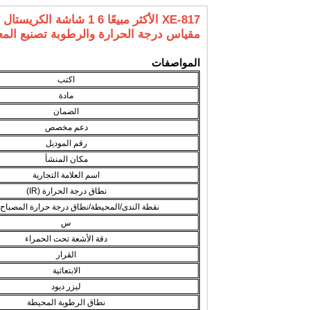
XE-817 الأكثر مبيعًا 6 
مقياس درجة الحرارة والرطوبة تصنيع الم
المواصفات
اكتب
مادة
الضمان
دعم مخصص
رقم الموديل
مكان المنشأ
اسم العلامة التجارية
نطاق درجة الحرارة (IR)
نقطة الندى/المحيطة/نطاق درجة حرارة المصباح
س
دقة الأشعة تحت الحمراء
القرار
الابتعاثية
ليزر ديود
نطاق الرطوبة المحيطة