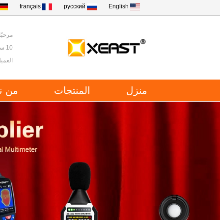
français
русский
English
مرحبًا ب
10 سنوات من الخبرة في أدوات الاختبار والقياس في الصين.
العميل
منزل
المنتجات
من ن