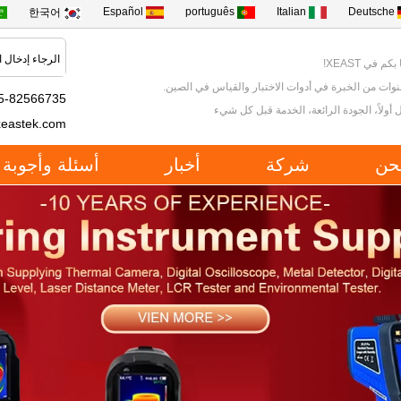
Español
português
Italian
Deutsche
한국어
كم في XEAST!
5-82566735
 أولاً، الجودة الرائعة، الخدمة قبل كل شيء
xeastek.com
حن
شركة
أخبار
أسئلة وأجوبة