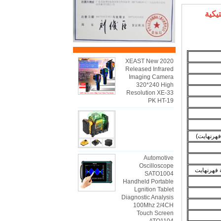
تيكية
2020 XEAST New
Released Infrared
Imaging Camera
320*240 High
Resolution XE-33
PK HT-19
Automotive
Oscilloscope
SATO1004
Handheld Portable
Lgnition Tablet
Diagnostic Analysis
100Mhz 2/4CH
Touch Screen