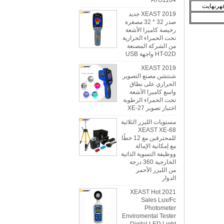
ATO1104
2019 XEAST جديد
صدر 32 * 32 مصغرة
رخيصة كاميرا الأشعة
تحت الحمراء الحرارية
من الشركة المصنعة
HT-02D واجهة USB
2019 XEAST
شنتشن مصنع التصوير
الحراري على نطاق
واسع كاميرا الأشعة
تحت الحمراء الرطوبة
اختبار تصوير XE-27
مستويات الليزر الثلاثية
XEAST XE-68
للمحترفين مع 12 خطًا
مع إمكانية الإمالة
ووظيفة التسوية الذاتية
الخارجية 360 درجة
من الليزر الأحمر
الدوار
2021 XEAST Hot
Sales Lux/Fc
Photometer
Enviromental Tester