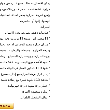
يمكن الاتصال به. هذا المنتج عبارة عن جه
حرارة الأشعة تحت الحمراء بدون تلامس، و
واسع لدرجة الحرارة. يمكن استخدامه لقي
الوصول إليها أو المتحركة.
الميزات:
* قياسات دقيقة وسريعة لعدم الاتصال
* 13 مؤشر ليزر مدمج 13 يزيد من دقة الهدف
ودرجة الحرارة المحيطة، والرطوبة المحيطة
درجة الحرارة ودرجة حرارة المصباح الرط
* ضوء الأشعة فوق البنفسجية لكشف الت
* ضوء LED لتمكين العمل في البيئات المظلمة
* إنذار فرق درجة الحرارة مع إنذار مسموع 
* شاشة LCD ملونة كبيرة مع إضاءة خلفية
* اختيار درجة مئوية / درجة فهرنهايت
* إشارة منخفضة الطاقة
* إيقاف التشغيل التلقائي.