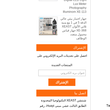
Digital LED Light
Lux Meter
Photography
Illuminom XE-113
جهاز اختبار بيئي عالي
الدقة 5 في 1 مع منبه
ثلاثي الألوان XEAST
XE-368 جهاز قياس
محمول متعدد
الوظائف
الإشتراك
احصل على تحديثات البريد الإلكتروني على
المنتجات الجديدة
اتصل بنا
شنتشن XEAST التكنولوجيا المحدودة
الطابق الثالث عشر، مبنى Huayi، رقم