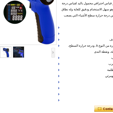
از قياس احترافي محمول باليد لقياس درجة
هو سهل الاستخدام ودقيق للغاية وله نطاق
اس درجة حرارة سطح الأشياء التي يصعب
* ميزان حرارة متعدد الوظائف لدرجة الحرارة من النوع k، ودرجة حرارة السطح،
، ونقطة الندى
ب
سرب
ومرئي