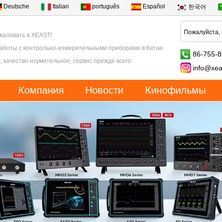
Deutsche
Italian
português
Español
한국어
жаловать в XEAST!
работы с контрольно-измерительными приборами в Китае.
86-755-
, качество изумительное, сервис прежде всего
info@xea
Компания
Новости
Кинофильмы