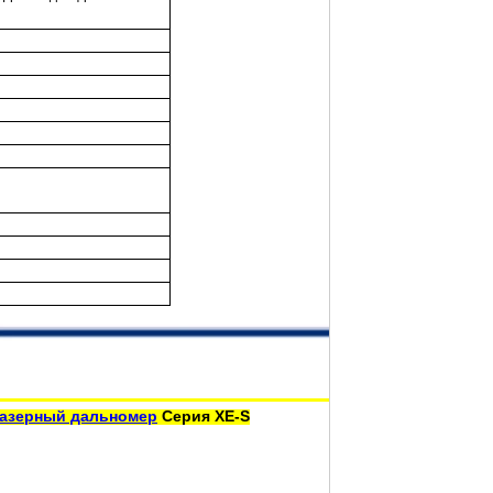
азерный дальномер
Серия XE-S