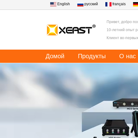
English
русский
français
Привет, добро по
10-летний опыт 
Клиент во-первых
Домой
Продукты
О нас