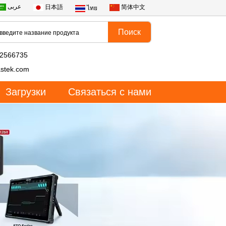
عربى
日本語
简体中文
ไทย
82566735
stek.com
Загрузки
Связаться с нами