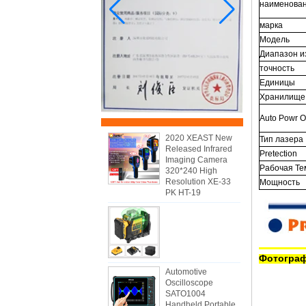
наименован
марка
Модель
Диапазон и
точность
Единицы
Хранилище
Auto Powr O
2020 XEAST New
Тип лазера
Released Infrared
Pretection
Imaging Camera
Рабочая Те
320*240 High
Resolution XE-33
Мощность
PK HT-19
Фотограф
Automotive
Oscilloscope
SATO1004
Handheld Portable