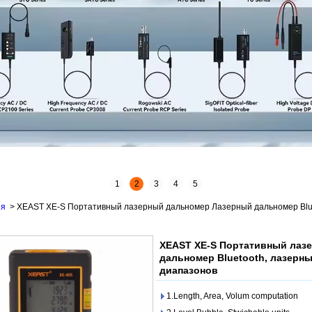
1
2
3
4
5
ия
>
XEAST XE-S Портативный лазерный дальномер Лазерный дальномер Blue
XEAST XE-S Портативный лаз
дальномер Bluetooth, лазерн
диапазонов
1.Length, Area, Volum computation