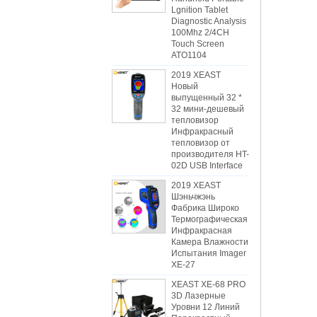
Lgnition Tablet
Diagnostic Analysis
100Mhz 2/4CH
Touch Screen
ATO1104
2019 XEAST
Новый
выпущенный 32 *
32 мини-дешевый
тепловизор
Инфракрасный
тепловизор от
производителя HT-
02D USB Interface
2019 XEAST
Шэньчжэнь
Фабрика Широко
Термографическая
Инфракрасная
Камера Влажности
Испытания Imager
XE-27
XEAST XE-68 PRO
3D Лазерные
Уровни 12 Линий