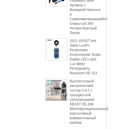
Перекрестный
Уровень с
Функцией Наклона
и
Самонивелирующийся
Открытый 360
Ротари Красный
Лазер
2021 XEAST Hot
Sales Lux/Fc
Photometer
Enviromental Tester
Digital LED Light
Lux Meter
Photography
Illuminom XE-113
Высокоточный
экологический
тестер 5-в-1 с
трехцветной
сигнализацией
XEAST XE-368
Многофункциональный
портативный
измерительный
прибор