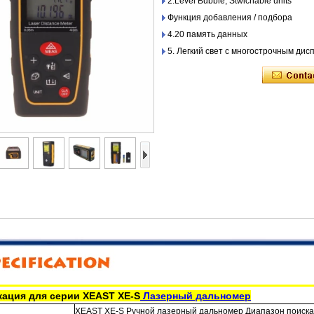
2.Level Bubble, Stwichable units
Функция добавления / подбора
4.20 память данных
5. Легкий свет с многострочным дис
ация для серии XEAST XE-S
Лазерный дальномер
XEAST XE-S Ручной лазерный дальномер Диапазон поиска