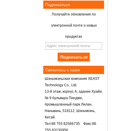
Подписаться
Получайте обновления по
электронной почте о новых
продуктах
Свяжитесь с нами
Шэньчжэньская компания XEAST
Technology Co., Ltd.
13-й этаж, корпус А, здание Хуайи,
№ 9 бульвара Пинджи,
промышленный парк Лилан,
Наньвань, 518112, Шэньчжэнь,
Китай.
Тел:86 755 82566735 Факс:86
755 83230956