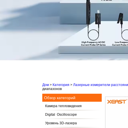
Дом
>
Категория
>
Лазерные измерители расстоян
диапазонов
Обзор категорий
Камера тепловидения
Digital Oscilloscope
Уровень 3D-лазера