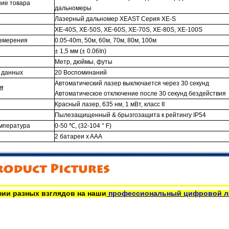
ие товара
дальномеры
Лазерный дальномер XEAST Серия XE-S
XE-40S, XE-50S, XE-60S, XE-70S, XE-80S, XE-100S
змерения
0.05-40m, 50м, 60м, 70м, 80м, 100м
± 1,5 мм (± 0.06In)
Метр, дюймы, футы
 данных
20 Воспоминаний
Автоматический лазер выключается через 30 секунд
ff
Автоматическое отключение после 30 секунд бездействия
Красный лазер, 635 нм, 1 мВт, класс II
Пылезащищенный & брызгозащита к рейтингу IP54
мпература
0-50 ℃, (32-104 ° F)
2 батареи x AAA
ии разных взглядов на наши
профессиональный цифровой л