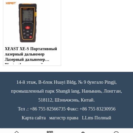
прецизионный диапазон
Finder Area Объемная лента
Измерение данных
Подсветка
XEAST XE-S Портативный
лазерный дальномер
Лазерный дальномер
Bluetooth, лазерный
измеритель для разных
диапазонов
14-й этаж, B-блок Huayi Bldg, № 9 бунгало Pingji,
промышленный парк Shangli lang, Наньвань, Лонгган,
518112, Шэньчжэнь, Китай.
Тел .: +86 755 82566735 Факс: +86 755 83230956
Карта сайта
магистр права
LLms Полный