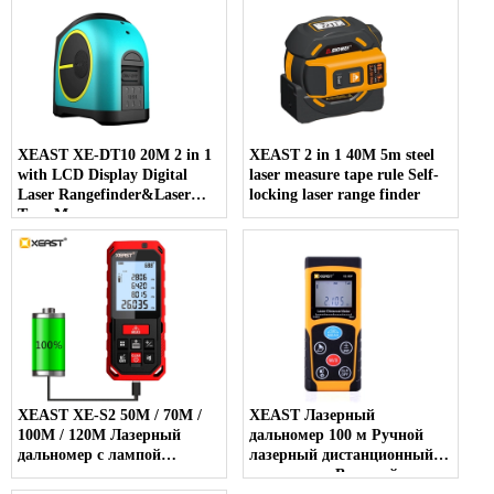
XEAST XE-DT10 20M 2 in 1
XEAST 2 in 1 40M 5m steel
with LCD Display Digital
laser measure tape rule Self-
Laser Rangefinder&Laser
locking laser range finder
Tape Measure
XEAST XE-S2 50M / 70M /
XEAST Лазерный
100M / 120M Лазерный
дальномер 100 м Ручной
дальномер с лампой
лазерный дистанционный
зеленого света
измеритель Высокий