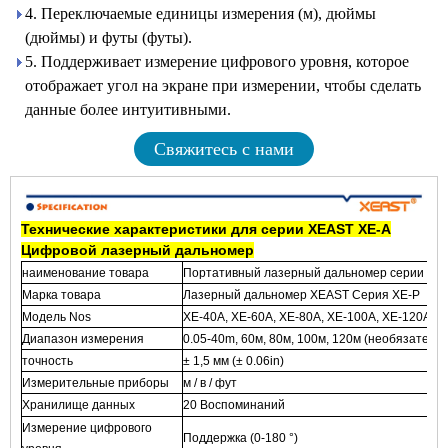
4. Переключаемые единицы измерения (м), дюймы
(дюймы) и футы (футы).
5. Поддерживает измерение цифрового уровня, которое
отображает угол на экране при измерении, чтобы сделать
данные более интуитивными.
Свяжитесь с нами
Технические характеристики для серии XEAST XE-A
Цифровой лазерный дальномер
наименование товара
Портативный лазерный дальномер серии XEA
Марка товара
Лазерный дальномер XEAST Серия XE-P
Модель Nos
XE-40A, XE-60A, XE-80A, XE-100A, XE-120A
Диапазон измерения
0.05-40m, 60м, 80м, 100м, 120м (необязательн
точность
± 1,5 мм (± 0.06in)
Измерительные приборы
м / в / фут
Хранилище данных
20 Воспоминаний
Измерение цифрового
Поддержка (0-180 °)