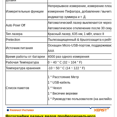
уровня
Непрерывное измерение, измерение площади
Измерительные функции
измерение Пифагора, добавление / вычитание
индикатор зуммера и т. Д.
Автоматический лазер выключается через 30 
Auto Powr Off
Автоматическое отключение после 30 секунд
Тип лазера
Красный лазер, 635 нм, 1 мВт, класс II
Pretection
Пылезащищенный & брызгозащита к рейтингу
Оснащен Micro-USB-портом, поддерживающим
Источник питания
AAA
Время работы от батареи
4000 раз одного измерения
Рабочая Температура
0 ~ 40 ° C (32 ~ 104 ° F)
Температура хранения
-10 ~ 50 ° C (14 ~ 122 ° F)
1 * Расстояние Метр
1 * USB-кабель
Список пакетов
1 * Чехол
1 * Висячие веревки
1 * Руководство пользователя (на английском
Фотографии разных видов профессионального