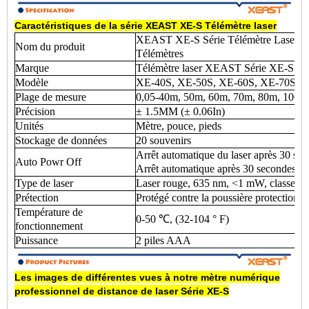
Caractéristiques de la série XEAST XE-S
Télémètre laser
XEAST XE-S Série Télémètre Laser Por
Nom du produit
Télémètres
Marque
Télémètre laser XEAST Série XE-S
Modèle
XE-40S, XE-50S, XE-60S, XE-70S, 
Plage de mesure
0,05-40m, 50m, 60m, 70m, 80m, 100m
Précision
± 1.5MM (± 0.06In)
Unités
Mètre, pouce, pieds
Stockage de données
20 souvenirs
Arrêt automatique du laser après 30 se
Auto Powr Off
Arrêt automatique après 30 secondes san
Type de laser
Laser rouge, 635 nm, <1 mW, classe II
Prétection
Protégé contre la poussière protection c
Température de
0-50 ℃, (32-104 ° F)
fonctionnement
Puissance
2 piles AAA
Les images de différentes vues à notre
mètre numérique
professionnel de distance de laser
Série XE-S