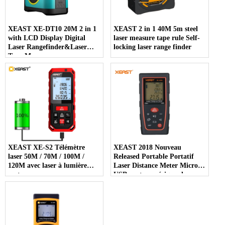
XEAST XE-DT10 20M 2 in 1
XEAST 2 in 1 40M 5m steel
with LCD Display Digital
laser measure tape rule Self-
Laser Rangefinder&Laser
locking laser range finder
Tape Measure
XEAST XE-S2 Télémètre
XEAST 2018 Nouveau
laser 50M / 70M / 100M /
Released Portable Portatif
120M avec laser à lumière
Laser Distance Meter Micro-
verte
USB port numérique de
mesure de niveau laser
télémètre