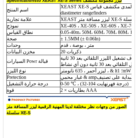
ليزر مجموعة مكتشف
Specificationsto XEAST XE-S Series
XEAST XE-S سلسلة يده ليزر المسافة متر المدى مكتشف قياس
اسم المنتج
diastimeter rangefinders
XEAST ليزر مسافة متر XE-S سلسلة
علامة تجارية
XE-40S ، XE-50S ، XE-60S ، XE-70S 
نموذج
0.05-40m، 50M، 60M، 70M، 80M، 10
نطاق القياس
± 1.5MM (± 0.06In)
صحة
متر ، بوصة ، قدم
وحدات
20 ذكريات
مخزن البيانات
يقاف تشغيل الليزر التلقائي بعد 30 ثانية
السيارات Powr قبالة
قائي بعد 30 ثانية دون أي نشاط
الثانية
نوع الليزر
Pretection
0-50 ℃ ، (32-104 درجة فهرنهايت)
درجة حرارة التشغيل
2 × بطاريات AAA
قوة
الصور من وجهات نظر مختلفة لدينا
المهنية الرقمية ليزر المسافة متر
سلسلة XE-S