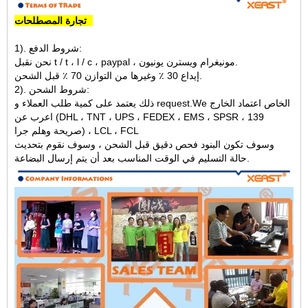
تجارة المصطلحات:
1). شروط الدفع:
نحن نقبل t / t ، l / c ، paypal ، مونيغرام ويسترن يونيون.
إيداع 30 ٪ وغيرها من التوازن 70 ٪ قبل الشحن.
2). شروط الشحن:
ذلك يعتمد على كمية طلب العملاء و request.We الخاص اعتماد الخارج
اعرب عن (DHL ، TNT ، UPS ، FEDEX ، EMS ، SPSR ، 139
صريحة وهلم جرا) ، LCL ، FCL
وسوف تكون البنود فحص دقيق قبل الشحن ، وسوف نقوم بتحديث
حالة التسليم في الوقت المناسب بعد أن يتم إرسال البضاعة.