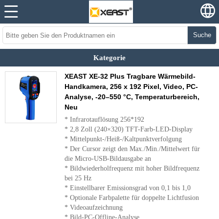
Suche
Kategorie
XEAST XE-32 Plus Tragbare Wärmebild-
Handkamera, 256 x 192 Pixel, Video, PC-
Analyse, -20–550 °C, Temperaturbereich,
Neu
* Infrarotauflösung 256*192
* 2,8 Zoll (240×320) TFT-Farb-LED-Display
* Mittelpunkt-/Heiß-/Kaltpunktverfolgung
* Der Cursor zeigt den Max./Min./Mittelwert für
die Micro-USB-Bildausgabe an
* Bildwiederholfrequenz mit hoher Bildfrequenz
bei 25 Hz
* Einstellbarer Emissionsgrad von 0,1 bis 1,0
* Optionale Farbpalette für doppelte Lichtfusion
* Videoaufzeichnung
* Bild-PC-Offline-Analyse