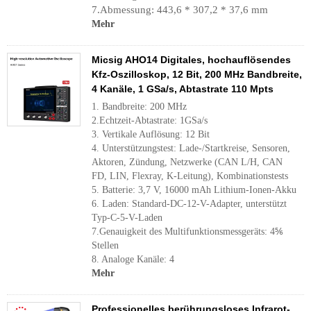
7.Abmessung: 443,6 * 307,2 * 37,6 mm
Mehr
Micsig AHO14 Digitales, hochauflösendes
Kfz-Oszilloskop, 12 Bit, 200 MHz Bandbreite,
4 Kanäle, 1 GSa/s, Abtastrate 110 Mpts
1. Bandbreite: 200 MHz
2.Echtzeit-Abtastrate: 1GSa/s
3. Vertikale Auflösung: 12 Bit
4. Unterstützungstest: Lade-/Startkreise, Sensoren,
Aktoren, Zündung, Netzwerke (CAN L/H, CAN
FD, LIN, Flexray, K-Leitung), Kombinationstests
5. Batterie: 3,7 V, 16000 mAh Lithium-Ionen-Akku
6. Laden: Standard-DC-12-V-Adapter, unterstützt
Typ-C-5-V-Laden
7.Genauigkeit des Multifunktionsmessgeräts: 4⅚
Stellen
8. Analoge Kanäle: 4
Mehr
Professionelles berührungsloses Infrarot-