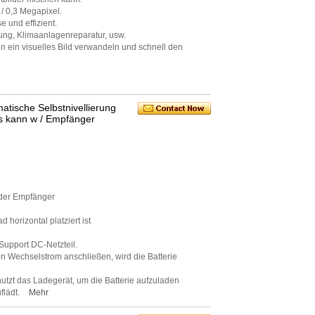
 / 0,3 Megapixel.
e und effizient.
ung, Klimaanlagenreparatur, usw.
 ein visuelles Bild verwandeln und schnell den
atische Selbstnivellierung
us kann w / Empfänger
oder Empfänger
horizontal platziert ist
Support DC-Netzteil.
en Wechselstrom anschließen, wird die Batterie
tzt das Ladegerät, um die Batterie aufzuladen
flädt.
Mehr