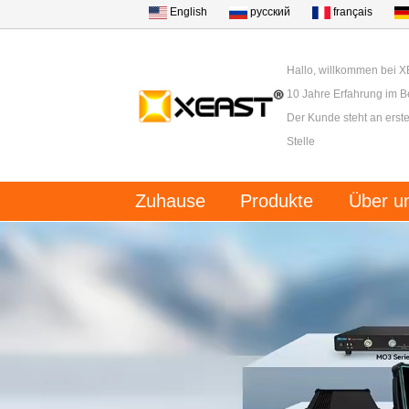
English
русский
français
Hallo, willkommen bei 
10 Jahre Erfahrung im B
Der Kunde steht an erster
Stelle
Zuhause
Produkte
Über u