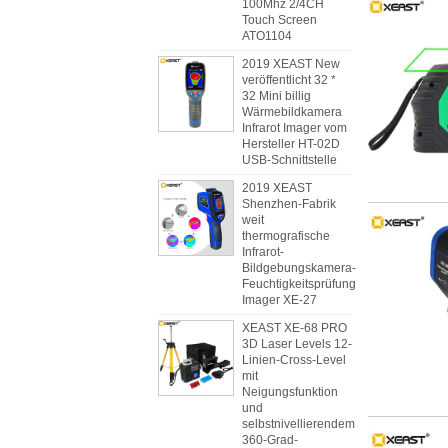
100Mhz 2/4CH
Touch Screen
ATO1104
2019 XEAST New
veröffentlicht 32 *
32 Mini billig
Wärmebildkamera
Infrarot Imager vom
Hersteller HT-02D
USB-Schnittstelle
2019 XEAST
Shenzhen-Fabrik
weit
thermografische
Infrarot-
Bildgebungskamera-
Feuchtigkeitsprüfung
Imager XE-27
XEAST XE-68 PRO
3D Laser Levels 12-
Linien-Cross-Level
mit
Neigungsfunktion
und
selbstnivellierendem
360-Grad-