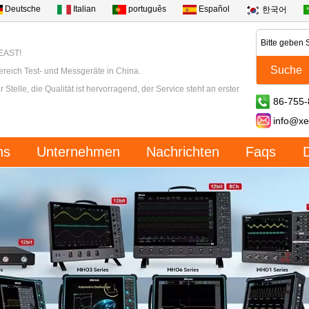
Deutsche
Italian
português
Español
한국어
XEAST!
ereich Test- und Messgeräte in China.
 Stelle, die Qualität ist hervorragend, der Service steht an erster
86-755
info@xe
ns
Unternehmen
Nachrichten
Faqs