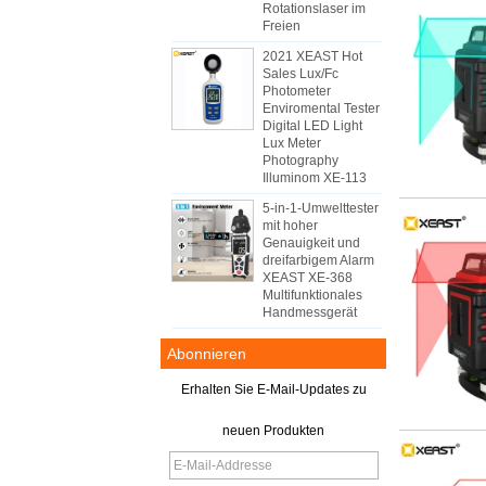
Rotationslaser im
Freien
2021 XEAST Hot
Sales Lux/Fc
Photometer
Enviromental Tester
Digital LED Light
Lux Meter
Photography
Illuminom XE-113
5-in-1-Umwelttester
mit hoher
Genauigkeit und
dreifarbigem Alarm
XEAST XE-368
Multifunktionales
Handmessgerät
Abonnieren
Erhalten Sie E-Mail-Updates zu
neuen Produkten