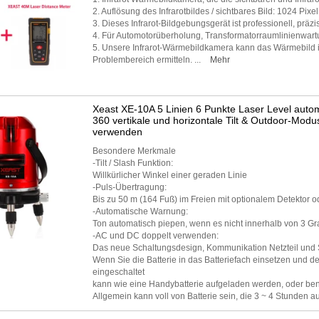
2. Auflösung des Infrarotbildes / sichtbares Bild: 1024 Pixel
3. Dieses Infrarot-Bildgebungsgerät ist professionell, präzis
4. Für Automotorüberholung, Transformatorraumlinienwart
5. Unsere Infrarot-Wärmebildkamera kann das Wärmebild in
Problembereich ermitteln. ...
Mehr
Xeast XE-10A 5 Linien 6 Punkte Laser Level autom
360 vertikale und horizontale Tilt & Outdoor-Mod
verwenden
Besondere Merkmale
-Tilt / Slash Funktion:
Willkürlicher Winkel einer geraden Linie
-Puls-Übertragung:
Bis zu 50 m (164 Fuß) im Freien mit optionalem Detektor 
-Automatische Warnung:
Ton automatisch piepen, wenn es nicht innerhalb von 3 Grad 
-AC und DC doppelt verwenden:
Das neue Schaltungsdesign, Kommunikation Netzteil und 
Wenn Sie die Batterie in das Batteriefach einsetzen und d
eingeschaltet
kann wie eine Handybatterie aufgeladen werden, oder benu
Allgemein kann voll von Batterie sein, die 3 ~ 4 Stunden au