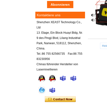
Kontaktiere uns
Shenzhen XEAST Technology Co.,
Ltd
13. Etage, Ein Block Huayi Bldg, Nr.
9 des Pingji Blvd, Lilang Industrial
Park, Nanwan, 518112, Shenzhen,
He
China.
Tel.:86 755 82566735 Fax:86 755
83230956
Chinas führender Hersteller von
Lasernivellieren