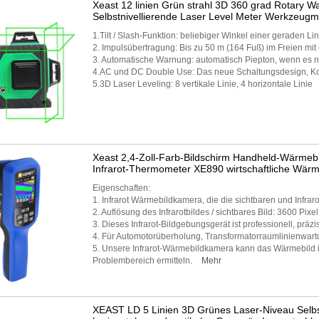
Xeast 12 linien Grün strahl 3D 360 grad Rotary Wal
Selbstnivellierende Laser Level Meter Werkzeug
1.Tilt / Slash-Funktion: beliebiger Winkel einer geraden Lin
2. Impulsübertragung: Bis zu 50 m (164 Fuß) im Freien mi
3. Automatische Warnung: automatisch Piepton, wenn es nic
4.AC und DC Double Use: Das neue Schaltungsdesign, Kom
5.3D Laser Leveling: 8 vertikale Linie, 4 horizontale Linie
Xeast 2,4-Zoll-Farb-Bildschirm Handheld-Wärme
Infrarot-Thermometer XE890 wirtschaftliche Wär
Eigenschaften:
1. Infrarot Wärmebildkamera, die die sichtbaren und Infrar
2. Auflösung des Infrarotbildes / sichtbares Bild: 3600 Pixel
3. Dieses Infrarot-Bildgebungsgerät ist professionell, präzis
4. Für Automotorüberholung, Transformatorraumlinienwart
5. Unsere Infrarot-Wärmebildkamera kann das Wärmebild in
Problembereich ermitteln.
Mehr
XEAST LD 5 Linien 3D Grünes Laser-Niveau Selbs