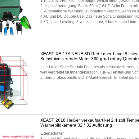
1.Tilt / Slash-Funktion: beliebiger Winkel einer geraden Lin
2. Impulsübertragung: Bis zu 50 m (164 Fuß) im Freien mi
3. Automatische Warnung: automatisch Piepton, wenn es nic
4.AC und DC Double Use: Das neue Schaltungsdesign, Kom
5.3D Laser Leveling: 8 vertikale Linie, 4 horizontale Linie
XEAST XE-17A NEUE 3D Red Laser Level 8 linie
Selbstnivellierende Meter 360 grad rotary Querstr
Line-Laser-Serie Produkt-Features als selbstnivellierende,
weit verbreitet für Innendekoration, Tür- & Fenster-und 
andere professionelle & DIY-Markt-Bereich. Er liefert die h
XEAST 2018 Heißer verkaufsartikel 2,4 zoll Tempe
Wärmebildkamera 32 * 32 Auflösung
Eigenschaften:
1. Infrarot Wärmebildkamera, die die sichtbaren und Infrar