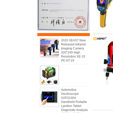
2020 XEAST New
Released Infrared
Imaging Camera
320*240 High
Resolution XE-33
PK HT-19
Automotive
Oscilloscope
SATO1004
Handheld Portable
Lgnition Tablet
Diagnostic Analysis