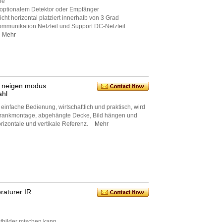
ie
t optionalem Detektor oder Empfänger
ht horizontal platziert innerhalb von 3 Grad
munikation Netzteil und Support DC-Netzteil.
Mehr
n neigen modus
ahl
 einfache Bedienung, wirtschaftlich und praktisch, wird
Schrankmontage, abgehängte Decke, Bild hängen und
orizontale und vertikale Referenz.
Mehr
raturer IR
otbilder mischen kann.