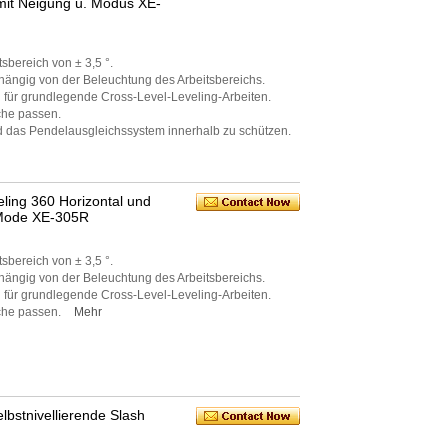
 mit Neigung u. Modus XE-
sbereich von ± 3,5 °.
bhängig von der Beleuchtung des Arbeitsbereichs.
n für grundlegende Cross-Level-Leveling-Arbeiten.
che passen.
nd das Pendelausgleichssystem innerhalb zu schützen.
ling 360 Horizontal und
r Mode XE-305R
sbereich von ± 3,5 °.
bhängig von der Beleuchtung des Arbeitsbereichs.
n für grundlegende Cross-Level-Leveling-Arbeiten.
äche passen.
Mehr
bstnivellierende Slash