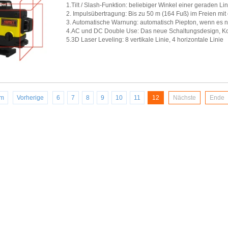
1.Tilt / Slash-Funktion: beliebiger Winkel einer geraden Lin
2. Impulsübertragung: Bis zu 50 m (164 Fuß) im Freien mi
3. Automatische Warnung: automatisch Piepton, wenn es nic
4.AC und DC Double Use: Das neue Schaltungsdesign, Kom
5.3D Laser Leveling: 8 vertikale Linie, 4 horizontale Linie
im
Vorherige
6
7
8
9
10
11
12
Nächste
Ende