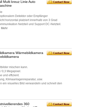
l Multi kreuz Linie Auto
maschine
ie
t optionalem Detektor oder Empfänger
ht horizontal platziert innerhalb von 3 Grad
munikation Netzteil und Support DC-Netzteil.
Mehr
bildkamera Wärmebildkamera
mebildkamera
otbilder mischen kann.
 / 0,3 Megapixel.
e und effizient.
ung, Klimaanlagenreparatur, usw.
 ein visuelles Bild verwandeln und schnell den
tnivellierendes 360