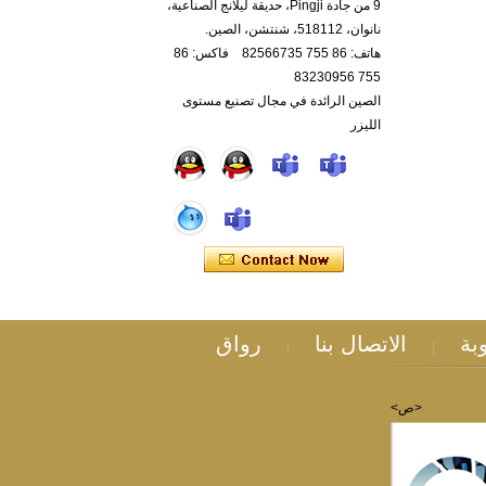
9 من جادة Pingji، حديقة ليلانج الصناعية،
نانوان، 518112، شنتشن، الصين.
هاتف: 86 755 82566735 فاكس: 86
755 83230956
الصين الرائدة في مجال تصنيع مستوى
الليزر
بة
الاتصال بنا
رواق
|
|
<ص>