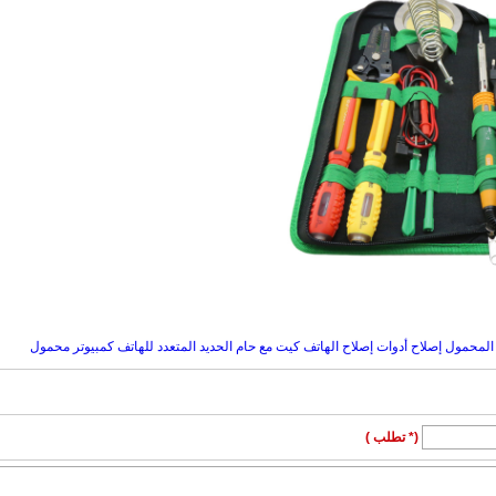
(* تطلب )