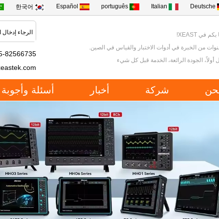
Español
português
Italian
Deutsche
한국어
كم في XEAST!
5-82566735
 أولاً، الجودة الرائعة، الخدمة قبل كل شيء
xeastek.com
حن
شركة
أخبار
أسئلة وأجوبة