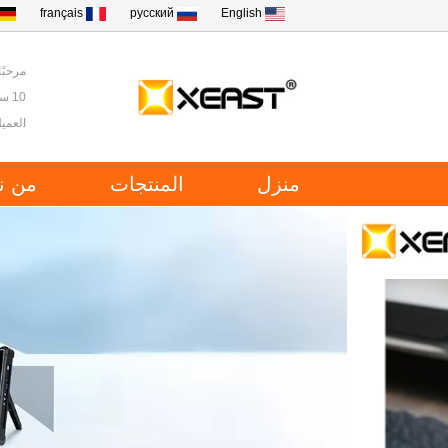
français
русский
English
مرحبًا ب
10 سنوات من الخبرة في أدوات الاختبار والقياس في الصين.
العميل
منزل
المنتجات
من ن