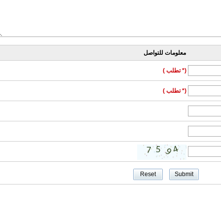
معلومات للتواصل
(* تطلب )
(* تطلب )