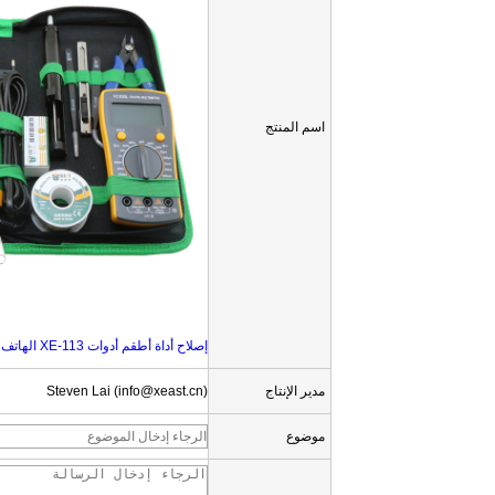
اسم المنتج
إصلاح أداة أطقم أدوات XE-113 الهاتف المحمول إصلاح أدوات إصلاح الهاتف كيت مع حام الحديد المتعدد للهاتف كمبيوتر محمول
مدير الإنتاج
Steven Lai (info@xeast.cn)
موضوع