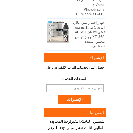
Digital LED Light
Lux Meter
Photography
Illuminom XE-113
جهاز اختبار بيئي عالي
الدقة 5 في 1 مع منبه
ثلاثي الألوان XEAST
XE-368 جهاز قياس
محمول متعدد
الوظائف
الإشتراك
احصل على تحديثات البريد الإلكتروني على
المنتجات الجديدة
اتصل بنا
شنتشن XEAST التكنولوجيا المحدودة
الطابق الثالث عشر، مبنى Huayi، رقم