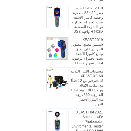
ATO1104
2019 XEAST جديد
صدر 32 * 32 مصغرة
رخيصة كاميرا الأشعة
تحت الحمراء الحرارية
من الشركة المصنعة
HT-02D واجهة USB
2019 XEAST
شنتشن مصنع التصوير
الحراري على نطاق
واسع كاميرا الأشعة
تحت الحمراء الرطوبة
اختبار تصوير XE-27
مستويات الليزر الثلاثية
XEAST XE-68
للمحترفين مع 12 خطًا
مع إمكانية الإمالة
ووظيفة التسوية الذاتية
الخارجية 360 درجة
من الليزر الأحمر
الدوار
2021 XEAST Hot
Sales Lux/Fc
Photometer
Enviromental Tester