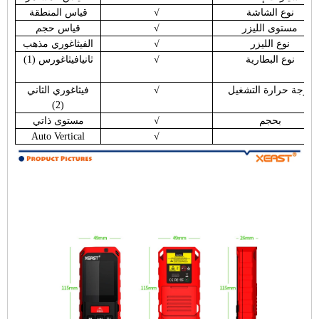
نوع الشاشة
√
قياس المنطقة
مستوى الليزر
√
قياس حجم
نوع الليزر
√
الفيثاغوري مذهب
نوع البطارية
√
ثانيا
فيثاغورس (1)
درجة حرارة التشغيل
√
فيثاغوري الثاني
(2)
بحجم
√
مستوى ذاتي
Auto Vertical
√