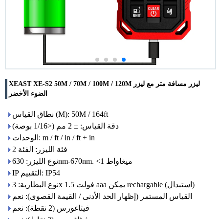
XEAST XE-S2 50M / 70M / 100M / 120M ليزر مسافة متر مع ليزر
الضوء الأخضر
نطاق القياس (M): 50M / 164ft
دقة القياس: ± 2 مم (<1/16 بوصة)
الوحدات: m / ft / in / ft + in
فئة الليزر: الفئة 2
نوع الليزر: 630nm-670nm. <1 ميغاواط
IP التقييم: IP54
نوع البطارية: 3x 1.5 فولت aaa يمكن rechargable (استبدال)
القياس المستمر (إظهار الحد الأدنى / القيمة القصوى): نعم
فيثاغورس (2 نقطة): نعم