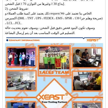
إيداع 30 ٪ وغيرها من التوازن 70 ٪ قبل الشحن.
2). شروط الشحن:
ذلك يعتمد على كمية طلب العملاء و request.We الخاص بنا تعتمد على
اكسبرس (DHL ، TNT ، UPS ، FEDEX ، EMS ، SPSR ، 139 صريحة وهلم جرا)
، LCL ، FCL.
وسوف تكون البنود فحص دقيق قبل الشحن ، وسوف نقوم بتحديث حالة
التسليم في الوقت المناسب بعد أن يتم إرسال البضاعة.