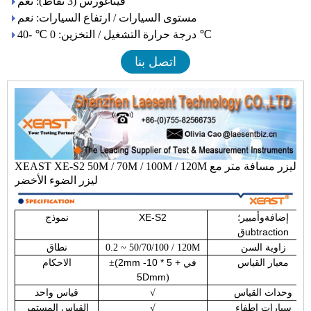
فيثاغورس (3 نقاط): نعم
مستوى السيارات / ارتفاع السيارات: نعم
درجة حرارة التشغيل / التخزين: 0 ℃ -40 ℃
اتصل بنا
XEAST XE-S2 50M / 70M / 100M / 120M ليزر مسافة متر مع
ليزر الضوء الأخضر
إضافة
XE-S2
نموذج
وأمبير؛
ubtraction
ق
زاوية السن
0.2 ~ 50/70/100 / 120M
نطاق
(2mm في + 5 * 10-
معيار القياس
±
الاحكام
5Dmm
)
وحدات القياس
√
قياس واحد
سيارات إطفاء
√
القياس المستمر