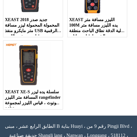
XEAST الليزر مسافة متر
XEAST 2018 جديد صدر
100M يده الليزر مسافة متر
المحمولة المحمولة ليزر مسافة
عالية الدقة نطاق الباحث منطقة
متر مايكرو منفذ USB الرقمية
حجم الشريط قياس بيانات
قياس مستوى الليزر
الخلفية
rangefinder
XEAST XE-S سلسلة يده ليزر
المسافة متر الليزر rangefinder
بلوتوث ، قياس الليزر لمجموعة
مختلفة
الطابق الرابع عشر ، مبنى B بناية Huayi ، رقم 9 من Pingji Blvd ،
حديقة صناعية Shangli lang ، Nanwan ، Longgang ، 518112 ،