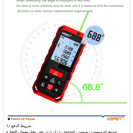
1). شروط الدفع:
نحن نقبل ضمان التجارة ، t / t ، l / c ، paypal ، مونيغرام ويسترن يونيون.