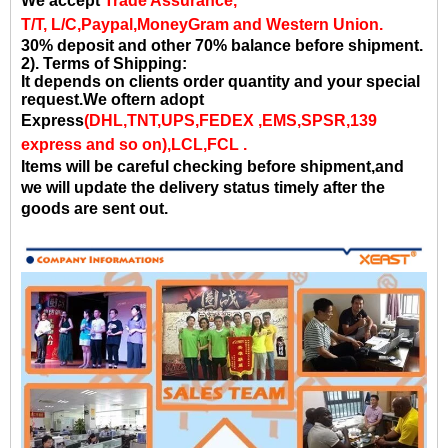
We accept
Trade Assurance,
T/T, L/C,Paypal,MoneyGram and Western Union.
30% deposit and other 70% balance before shipment.
2). Terms of Shipping:
It depends on clients order quantity and your special
request.We oftern adopt
Express
(DHL,TNT,UPS,FEDEX ,EMS,SPSR,139
express and so on),LCL,FCL .
Items will be careful checking before shipment,and
we will update the delivery status timely after the
goods are sent out.