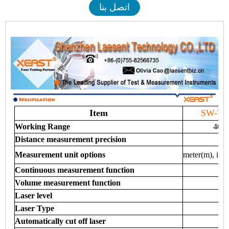
اتصل بنا
Item
SW-TM
Working Range
40m
Distance measurement precision
Measurement unit options
meter(m), inch
Continuous measurement function
Volume measurement function
Laser level
Laser Type
Automatically cut off laser