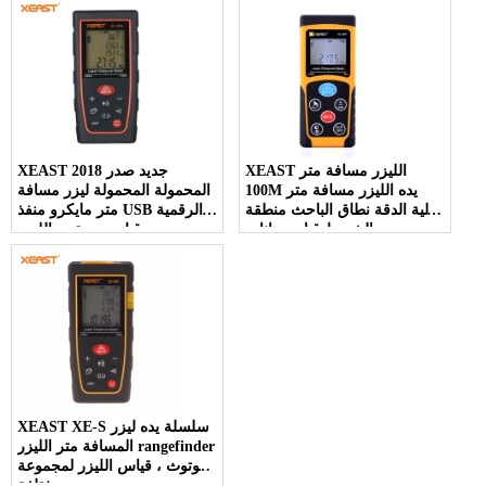
XEAST الليزر مسافة متر
XEAST 2018 جديد صدر
100M يده الليزر مسافة متر
المحمولة المحمولة ليزر مسافة
عالية الدقة نطاق الباحث منطقة
متر مايكرو منفذ USB الرقمية
حجم الشريط قياس بيانات
قياس مستوى الليزر
الخلفية
rangefinder
XEAST XE-S سلسلة يده ليزر
المسافة متر الليزر rangefinder
بلوتوث ، قياس الليزر لمجموعة
مختلفة