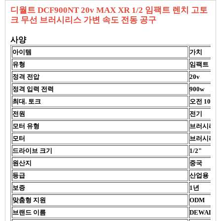
디월트 DCF900NT 20v MAX XR 1/2 임팩트 렌치 고토
크 무선 브러시리스 가변 속도 전동 공구
사양
아이템
가치
유형
임팩트 렌
정격 전압
20v
정격 입력 전력
900w
최대. 토크
오전 10시
전원
전기
모터 유형
브러시리스
모터
브러시리
드라이브 크기
1/2"
원산지
중국
등급
산업용
보증
1년
맞춤형 지원
ODM
브랜드 이름
DEWALT