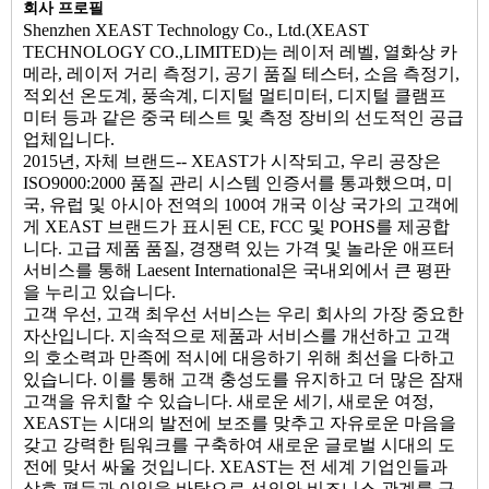
회사 프로필
Shenzhen XEAST Technology Co., Ltd.(XEAST
TECHNOLOGY CO.,LIMITED)는 레이저 레벨, 열화상 카
메라, 레이저 거리 측정기, 공기 품질 테스터, 소음 측정기,
적외선 온도계, 풍속계, 디지털 멀티미터, 디지털 클램프
미터 등과 같은 중국 테스트 및 측정 장비의 선도적인 공급
업체입니다.
2015년, 자체 브랜드-- XEAST가 시작되고, 우리 공장은
ISO9000:2000 품질 관리 시스템 인증서를 통과했으며, 미
국, 유럽 및 아시아 전역의 100여 개국 이상 국가의 고객에
게 XEAST 브랜드가 표시된 CE, FCC 및 POHS를 제공합
니다. 고급 제품 품질, 경쟁력 있는 가격 및 놀라운 애프터
서비스를 통해 Laesent International은 국내외에서 큰 평판
을 누리고 있습니다.
고객 우선, 고객 최우선 서비스는 우리 회사의 가장 중요한
자산입니다. 지속적으로 제품과 서비스를 개선하고 고객
의 호소력과 만족에 적시에 대응하기 위해 최선을 다하고
있습니다. 이를 통해 고객 충성도를 유지하고 더 많은 잠재
고객을 유치할 수 있습니다. 새로운 세기, 새로운 여정,
XEAST는 시대의 발전에 보조를 맞추고 자유로운 마음을
갖고 강력한 팀워크를 구축하여 새로운 글로벌 시대의 도
전에 맞서 싸울 것입니다. XEAST는 전 세계 기업인들과
상호 평등과 이익을 바탕으로 선의와 비즈니스 관계를 구