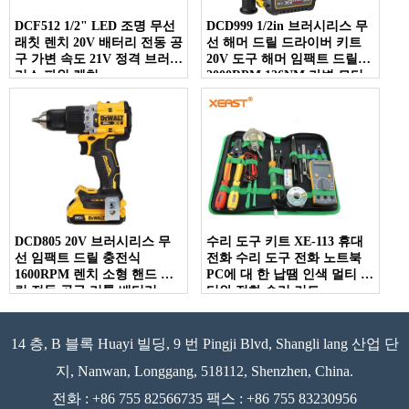
DCF512 1/2" LED 조명 무선
DCD999 1/2in 브러시리스 무
래칫 렌치 20V 배터리 전동 공
선 해머 드릴 드라이버 키트
구 가변 속도 21V 정격 브러시
20V 도구 해머 임팩트 드릴
리스 파워 렌치
2000RPM 126NM 가변 모터
DCD805 20V 브러시리스 무
수리 도구 키트 XE-113 휴대
선 임팩트 드릴 충전식
전화 수리 도구 전화 노트북
1600RPM 렌치 소형 핸드 드
PC에 대 한 납땜 인색 멀티 미
릴 전동 공구 리튬 배터리
터와 전화 수리 키트
14 층, B 블록 Huayi 빌딩, 9 번 Pingji Blvd, Shangli lang 산업 단
지, Nanwan, Longgang, 518112, Shenzhen, China.
전화 : +86 755 82566735 팩스 : +86 755 83230956