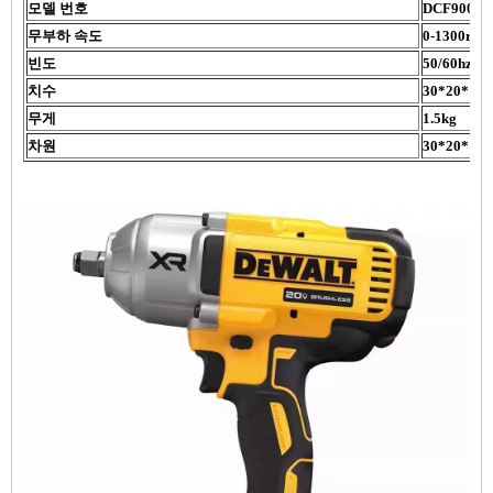
모델 번호
DCF900N
무부하 속도
0-1300r/분
빈도
50/60hz
치수
30*20*10
무게
1.5kg
차원
30*20*10