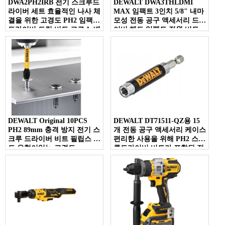
DWA2PH2IRB 전기 스크루드
DEWALT DWA3THLDMI
라이버 세트 효율적인 나사 체
MAX 임팩트 3인치 5/8" 내마
결을 위한 고경도 PH2 임팩트
모성 전동 공구 액세서리 드라
드라이버 드릴 비트 크로스 배
이버 헤드 임팩트 전원 비트
치 헤드
92MM
DEWALT Original 10PCS
DEWALT DT71511-QZ용 15
PH2 89mm 충격 방지 전기 스
개 전동 공구 액세서리 케이스
크루 드라이버 비트 필립스 헤
편리한 사용을 위해 PH2 스크
드 유형이있는 고경도
루드라이버 비트가 포함된 전
DWA3PH21RB
기 드릴 비트 세트