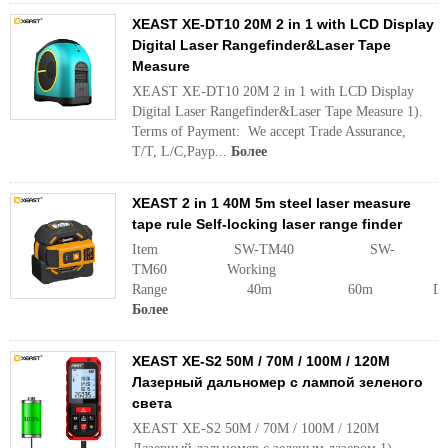
XEAST XE-DT10 20M 2 in 1 with LCD Display
Digital Laser Rangefinder&Laser Tape
Measure
XEAST XE-DT10 20M 2 in 1 with LCD Display
Digital Laser Rangefinder&Laser Tape Measure 1).
Terms of Payment: We accept Trade Assurance,
T/T, L/C,Payp...
Более
XEAST 2 in 1 40M 5m steel laser measure
tape rule Self-locking laser range finder
Item SW-TM40 SW-
TM60 Working
Range 40m 60m Distan
Более
XEAST XE-S2 50M / 70M / 100M / 120M
Лазерный дальномер с лампой зеленого
света
XEAST XE-S2 50M / 70M / 100M / 120M