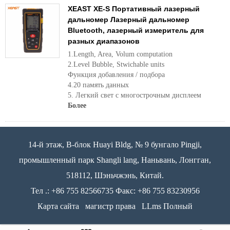
XEAST XE-S Портативный лазерный
дальномер Лазерный дальномер
Bluetooth, лазерный измеритель для
разных диапазонов
1.Length, Area, Volum computation
2.Level Bubble, Stwichable units
Функция добавления / подбора
4.20 память данных
5. Легкий свет с многострочным дисплеем
Более
14-й этаж, B-блок Huayi Bldg, № 9 бунгало Pingji,
промышленный парк Shangli lang, Наньвань, Лонгган,
518112, Шэньчжэнь, Китай.
Тел .: +86 755 82566735 Факс: +86 755 83230956
Карта сайта
магистр права
LLms Полный