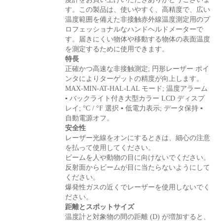
す。この製品は、使いやすく、高精度で、広い
温度範囲を備えた非接触赤外線温度測定用のプ
ロフェッショナルなハンドヘルドメーターで
す。届きにくい物体や移動する物体の表面温度
を測定するために使用できます。
特長
正確かつ高速な非接触測定; 円形レーザー ポイ
ンタによりターゲットの精度が向上します。
MAX-MIN-AT-HAL-LAL モード; 温度アラーム
▪ バックライト付き大型カラー LCD ディスプ
レイ; °C / °F 選択 ▪ 低電力表示; データ保持 ▪
自動電源オフ。
安全性
レーザー光線をオンにするときは、細心の注意
を払って使用してください。
ビームを人や動物の目に向けないでください。
反射面からビームが目に当たらないようにして
ください。
爆発性ガスの近くでレーザーを使用しないでく
ださい。
距離とスポットサイズ
温度計と対象物の間の距離 (D) が増加すると、