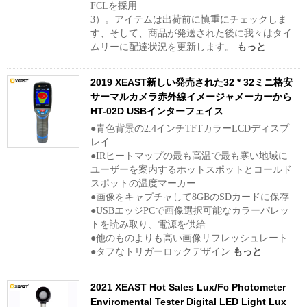
FCLを採用
3）。アイテムは出荷前に慎重にチェックしま
す、そして、商品が発送された後に我々はタイ
ムリーに配達状況を更新します。
もっと
2019 XEAST新しい発売された32 * 32ミニ格安
サーマルカメラ赤外線イメージャメーカーから
HT-02D USBインターフェイス
●青色背景の2.4インチTFTカラーLCDディスプ
レイ
●IRヒートマップの最も高温で最も寒い地域に
ユーザーを案内するホットスポットとコールド
スポットの温度マーカー
●画像をキャプチャして8GBのSDカードに保存
●USBエッジPCで画像選択可能なカラーパレッ
トを読み取り、電源を供給
●他のものよりも高い画像リフレッシュレート
●タフなトリガーロックデザイン
もっと
2021 XEAST Hot Sales Lux/Fc Photometer
Enviromental Tester Digital LED Light Lux