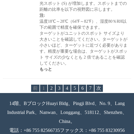
光スポット (S) が増加します。スポットまでの
距離の比率を以下の視野図に示します。
注:
温度18℃～28℃（64℉～82℉）、湿度80％RH以
下の範囲で精度を確保できます。
ターゲットがユニットのスポット サイズより
大きいことを確認してください。ターゲットが
小さいほど、ターゲットに近づく必要がありま
す。精度が重要な場合は、ターゲットがスポッ
ト サイズの少なくとも 2 倍であることを確認
してください。
もっと
前
1
2
3
4
5
6
7
次
14階、BブロックHuayi Bldg、Pingji Blvd、No. 9、Lang
Industrial Park、Nanwan、Longgang、518112、Shenzhen、
China。
電話：+86 755 82566735ファックス：+86 755 83230956