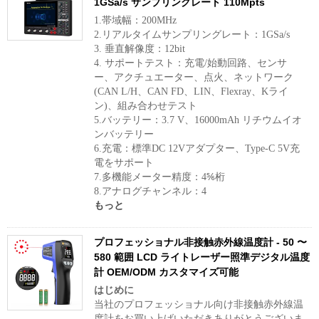
1GSa/s サンプリングレート 110Mpts
1.帯域幅：200MHz
2.リアルタイムサンプリングレート：1GSa/s
3. 垂直解像度：12bit
4. サポートテスト：充電/始動回路、センサ
ー、アクチュエーター、点火、ネットワーク
(CAN L/H、CAN FD、LIN、Flexray、Kライ
ン)、組み合わせテスト
5.バッテリー：3.7 V、16000mAh リチウムイオ
ンバッテリー
6.充電：標準DC 12Vアダプター、Type-C 5V充
電をサポート
7.多機能メーター精度：4⅚桁
8.アナログチャンネル：4
もっと
プロフェッショナル非接触赤外線温度計 - 50 〜
580 範囲 LCD ライトレーザー照準デジタル温度
計 OEM/ODM カスタマイズ可能
はじめに
当社のプロフェッショナル向け非接触赤外線温
度計をお買い上げいただきありがとうございま