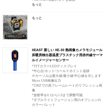
もっと
もっと
XEAST 新しい XE-30 熱画像カメラモジュール
床暖房検出器温度プラスチック用赤外線サーマ
ルイメージャーセンサー
*TFTカラーLEDディスプレイ
*中心点/ホット/コールドポイント追跡
※カーソルは最大値/最小値/中心値を示します
Micro USB画像出力
*25HZでの高フレームレートのリフレッシュ画
像
*放射率を0.1から1.0まで調整可能
*ダブルライトフュージョン用のオプションの
カラーパレット