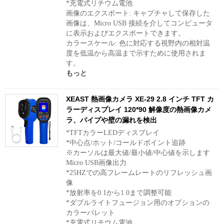
*充電式リチウム電池
画像のエクスポート: キャプチャして保存した
画像は、Micro USB 接続を介してコンピュータ
に表示およびエクスポートできます。
カラースケール: 色に対応する視野内の相対温
度を低温から高温まで示すために使用されま
す。
もっと
XEAST 熱画像カメラ XE-29 2.8 インチ TFT カ
ラーディスプレイ 120*90 解像度の熱画像カメ
ラ、パイプや壁の漏れを検出
*TFTカラーLEDディスプレイ
*中心点/ホット/コールドポイント追跡
※カーソルは最大値/最小値/中心値を示します
Micro USB画像出力
*25HZでの高フレームレートのリフレッシュ画
像
*放射率を0.1から1.0まで調整可能
*ダブルライトフュージョン用のオプションの
カラーパレット
*充電式リチウム電池