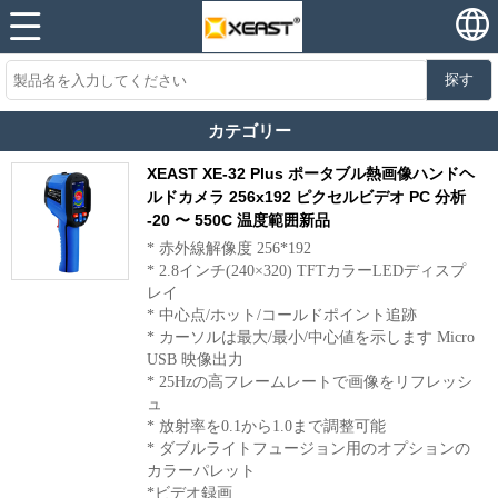
探す
カテゴリー
XEAST XE-32 Plus ポータブル熱画像ハンドヘ
ルドカメラ 256x192 ピクセルビデオ PC 分析
-20 〜 550C 温度範囲新品
* 赤外線解像度 256*192
* 2.8インチ(240×320) TFTカラーLEDディスプ
レイ
* 中心点/ホット/コールドポイント追跡
* カーソルは最大/最小/中心値を示します Micro
USB 映像出力
* 25Hzの高フレームレートで画像をリフレッシ
ュ
* 放射率を0.1から1.0まで調整可能
* ダブルライトフュージョン用のオプションの
カラーパレット
*ビデオ録画