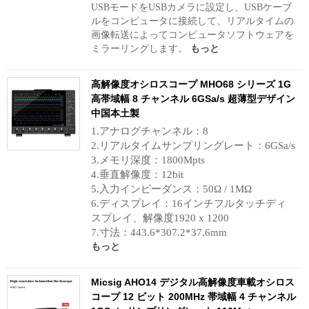
USBモードをUSBカメラに設定し、USBケーブ
ルをコンピュータに接続して、リアルタイムの
画像転送によってコンピュータソフトウェアを
ミラーリングします。
もっと
高解像度オシロスコープ MHO68 シリーズ 1G
高帯域幅 8 チャンネル 6GSa/s 超薄型デザイン
中国本土製
1.アナログチャンネル：8
2.リアルタイムサンプリングレート：6GSa/s
3.メモリ深度：1800Mpts
4.垂直解像度：12bit
5.入力インピーダンス：50Ω / 1MΩ
6.ディスプレイ：16インチフルタッチディ
スプレイ、解像度1920 x 1200
7.寸法：443.6*307.2*37.6mm
もっと
Micsig AHO14 デジタル高解像度車載オシロス
コープ 12 ビット 200MHz 帯域幅 4 チャンネル