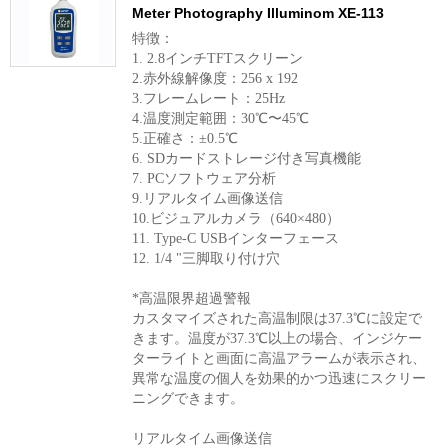
Meter Photography Illuminom XE-113
特徴：
1. 2.8インチTFTスクリーン
2.赤外線解像度：256 x 192
3.フレームレート：25Hz
4.温度測定範囲：30℃〜45℃
5.正確さ：±0.5℃
6. SDカードストレージ付き写真機能
7. PCソフトウェア分析
9.リアルタイム画像送信
10.ビジュアルカメラ（640×480）
11. Type-C USBインターフェース
12. 1/4 "三脚取り付け穴
*高温限界超過警報
カスタマイズされた高温制限は37.3℃に設定で
きます。温度が37.3℃以上の場合、インジケー
ターライトと画面に高温アラームが表示され、
異常な温度の個人を効果的かつ迅速にスクリー
ニングできます。
リアルタイム画像送信