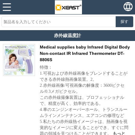
探す
赤外線温度計
Medical supplies baby Infrared Digital Body
Non-contact IR Infrared Thermometer DT-
8806S
特徴：
1.可視および赤外線画像をブレンドすることが
できる赤外線熱画像装置。2。
2.赤外線画像/可視画像の解像度：3600ピクセ
ル/0.3メガピクセル。
この赤外線撮像装置は、プロフェッショナル
で、精度が高く、効率的である。
4.車のエンジンオーバーホール、トランスルー
ムラインメンテナンス、エアコンの修理など
5.私たちの赤外線熱イメージャは、熱画像を視
覚的なイメージに変えることができ、すぐに問
題の領域を見つけることができます。
もっと