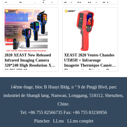
Camera Temperature Imaging
Testing Floor Heating Tube
Circuit Electrical
Testing Temperature Thermal
Maintenance
Camera
2020 XEAST New Released
XEAST 2020 Ventes Chaudes
Infrared Imaging Camera
UTi85H + Infrarouge
320*240 High Resolution XE-
Imagerie Thermique Caméra
33 PK HT-19
Thermomètre Détecteur De
Température Pour Le Corps
Humain
14ème étage, bloc B Huayi Bldg, n ° 9 de Pingji Blvd, parc
industriel de Shangli lang, Nanwan, Longgang, 518112, Shenzhen,
Chine.
Tel: +86 755 82566735 Fax: +86 755 83230956
Plancher
LLms
LLms complet