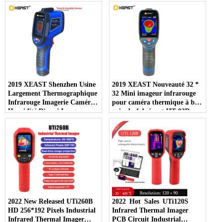
550C plage de température
pour détecter les fuites dans
nouveau
les tuyaux et les murs
2019 XEAST Shenzhen Usine
2019 XEAST Nouveauté 32 *
Largement Thermographique
32 Mini imageur infrarouge
Infrarouge Imagerie Caméra
pour caméra thermique à bas
Humidité D'essai Imageur
prix du fabricant HT-02D
XE-27
Interface USB
2022 New Released UTi260B
2022 Hot Sales UTi120S
HD 256*192 Pixels Industrial
Infrared Thermal Imager
Infrared Thermal Imager
PCB Circuit Industrial