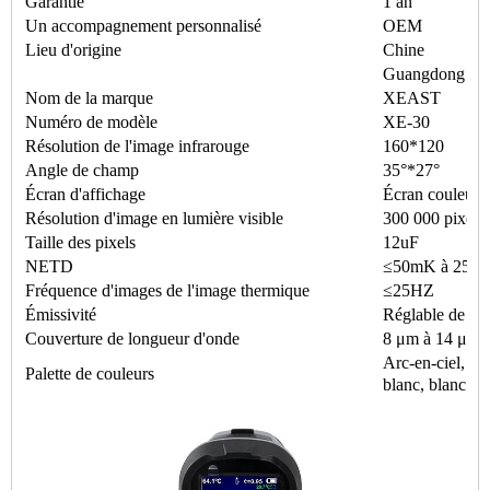
Garantie
1 an
Un accompagnement personnalisé
OEM
Lieu d'origine
Chine
Guangdong
Nom de la marque
XEAST
Numéro de modèle
XE-30
Résolution de l'image infrarouge
160*120
Angle de champ
35°*27°
Écran d'affichage
Écran couleur 
Résolution d'image en lumière visible
300 000 pixels
Taille des pixels
12uF
NETD
≤50mK à 25°C
Fréquence d'images de l'image thermique
≤25HZ
Émissivité
Réglable de 0,0
Couverture de longueur d'onde
8 μm à 14 μm
Arc-en-ciel, fer
Palette de couleurs
blanc, blanc et 