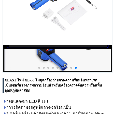
XEAST ใหม่ XE-30 โมดูลกล้องถ่ายภาพความร้อนอินฟราเรด
เซ็นเซอร์สร้างภาพความร้อนสำหรับเครื่องตรวจจับความร้อนพื้น
อุณหภูมิพลาสติก
*จอแสดงผล LED สี TFT
*การติดตามจุดศูนย์กลาง/จุดร้อน/เย็น
*เคอร์เซอร์ระบุค่าสูงสุด/ต่ำสุด /กลาง เอาต์พุตภาพ Micro