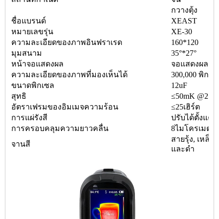
กวางตุ้ง
ชื่อแบรนด์
XEAST
หมายเลขรุ่น
XE-30
ความละเอียดของภาพอินฟราเรด
160*120
มุมสนาม
35°*27°
หน้าจอแสดงผล
จอแสดงผลสี T
ความละเอียดของภาพที่มองเห็นได้
300,000 พิกเซ
ขนาดพิกเซล
12uF
สุทธิ
≤50mK @25°C
อัตราเฟรมของอิมเมจความร้อน
≤25เฮิร์ต
การแผ่รังสี
ปรับได้ตั้งแต่ 0
การครอบคลุมความยาวคลื่น
8ไมโครเมตรถ
สายรุ้ง, เหล็ก
จานสี
และดำ