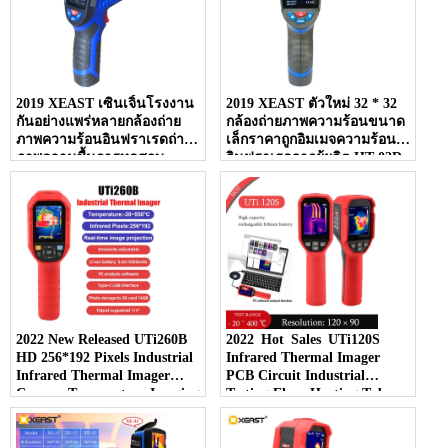
2019 XEAST เซินเจิ้นโรงงาน
2019 XEAST ตัวใหม่ 32 * 32
กันอย่างแพร่หลายกล้องถ่าย
กล้องถ่ายภาพความร้อนขนาด
ภาพความร้อนอินฟราเรดถ่าย
เล็กราคาถูกอิมเมจความร้อน
ภาพความชื้นการทดสอบ
อินฟราเรดจากผู้ผลิต HT-02D
อิมเมจ XE-27
อินเตอร์เฟส USB
2022 New Released UTi260B
2022 Hot Sales UTi120S
HD 256*192 Pixels Industrial
Infrared Thermal Imager
Infrared Thermal Imager
PCB Circuit Industrial
Camera Temperature Imaging
Testing Floor Heating Tube
Circuit Electrical
Testing Temperature Thermal
Maintenance
Camera