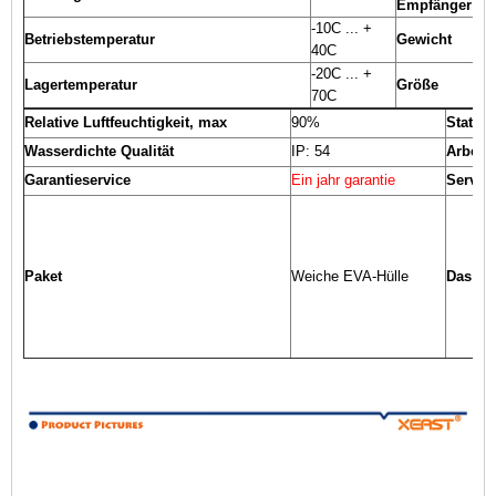
Empfänger
-10C ... +
Betriebstemperatur
Gewicht
40C
-20C ... +
Lagertemperatur
Größe
70C
Relative Luftfeuchtigkeit, max
90%
Stativh
Wasserdichte Qualität
IP: 54
Arbeits
Garantieservice
Ein jahr garantie
Service
Paket
Weiche EVA-Hülle
Das Pak