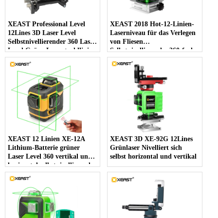
XEAST Professional Level
XEAST 2018 Hot-12-Linien-
12Lines 3D Laser Level
Laserniveau für das Verlegen
Selbstnivellierender 360 Laser
von Fliesen
Level Grüne Laserstrahllinie
Selbstnivellierendes 360-fach
532nm, 30mw
horizontales und vertikales
kreuzgrünes 3D-Laserniveau
XEAST 12 Linien XE-12A
XEAST 3D XE-92G 12Lines
Lithium-Batterie grüner
Grünlaser Nivelliert sich
Laser Level 360 vertikal und
selbst horizontal und vertikal
horizontal selbstnivellierend
Cross Line 3D Laser Level