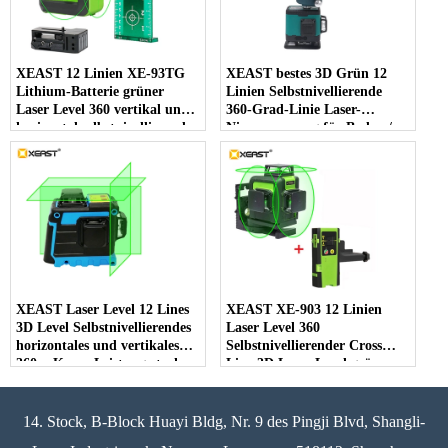
XEAST 12 Linien XE-93TG
XEAST bestes 3D Grün 12
Lithium-Batterie grüner
Linien Selbstnivellierende
Laser Level 360 vertikal und
360-Grad-Linie Laser-
horizontal selbstnivellierend
Niveaumessung für Boden /
Cross Line 3D Laser Level
Wand / Decke / Treppe
Dekoration
XEAST Laser Level 12 Lines
XEAST XE-903 12 Linien
3D Level Selbstnivellierendes
Laser Level 360
horizontales und vertikales
Selbstnivellierender Cross
360er-Kreuz Leistungsstarkes
Line 3D Laser Level grüner
grünes Laser Level
Strahl Mit Tilt & Outdoor
Modus kann Receiver
verwendet werden
14. Stock, B-Block Huayi Bldg, Nr. 9 des Pingji Blvd, Shangli-