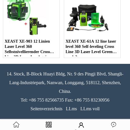
XEAST XE-903 12 Linien
XEAST XE-61A 12 line laser
Laser Level 360
level 360 Self-leveling Cross
Selbstnivellierender Cross
Line 3D Laser Level Green
Line 3D Laser Level grüner
mode3
Strahl Mit Tilt & Outdoor
Modus kann Receiver
verwendet werden
14. Stock, B-Block Huayi Bldg, Nr. 9 des Pingji Blvd, Shangli-
Lang-Industriepark, Nanwan, Longgang, 518112, Shenzhen,
China.
Tel: +86 755 82566735 Fax: +86 755 83230956
Seitenverzeichnis
LLms
LLms voll