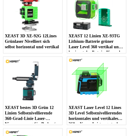
XEAST 3D XE-92G 12Lines
XEAST 12 Linien XE-93TG
Grünlaser Nivelliert sich
Lithium-Batterie grüner
selbst horizontal und vertikal
Laser Level 360 vertikal und
horizontal selbstnivellierend
Cross Line 3D Laser Level
XEAST bestes 3D Grün 12
XEAST Laser Level 12 Lines
Linien Selbstnivellierende
3D Level Selbstnivellierendes
360-Grad-Linie Laser-
horizontales und vertikales
Niveaumessung für Boden /
360er-Kreuz Leistungsstarkes
Wand / Decke / Treppe
grünes Laser Level
Dekoration