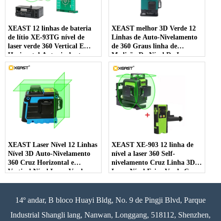
XEAST 12 linhas de bateria
XEAST melhor 3D Verde 12
de lítio XE-93TG nível de
Linhas de Auto-Nivelamento
laser verde 360 ​​Vertical E
de 360 ​​Graus linha de
Horizontal Autonivelante
Medição Do Nível Do Laser
Linha Cruzada 3D Nível
para piso / parede / teto /
Laser
escadas Decoração
XEAST Laser Nível 12 Linhas
XEAST XE-903 12 linha de
Nível 3D Auto-Nivelamento
nível a laser 360 Self-
360 Cruz Horizontal e
nivelamento Cruz Linha 3D
Vertical Nível Laser Verde
Laser Nível Feixe Verde Com
Super Poderoso
Tilt & Modo Ao Ar Livre
pode usar o Receptor
14º andar, B bloco Huayi Bldg, No. 9 de Pingji Blvd, Parque
Industrial Shangli lang, Nanwan, Longgang, 518112, Shenzhen,