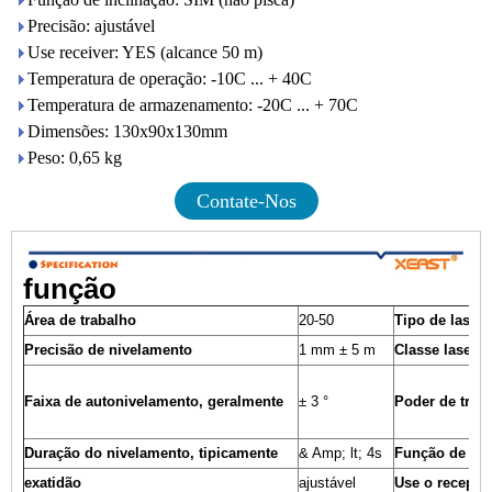
Precisão: ajustável
Use receiver: YES (alcance 50 m)
Temperatura de operação: -10C ... + 40C
Temperatura de armazenamento: -20C ... + 70C
Dimensões: 130x90x130mm
Peso: 0,65 kg
Contate-Nos
função
Área de trabalho
20-50
Tipo de laser
Precisão de nivelamento
1 mm ± 5 m
Classe laser
Faixa de autonivelamento, geralmente
± 3 °
Poder de trab
Duração do nivelamento, tipicamente
& Amp; lt; 4s
Função de inc
exatidão
ajustável
Use o recepto