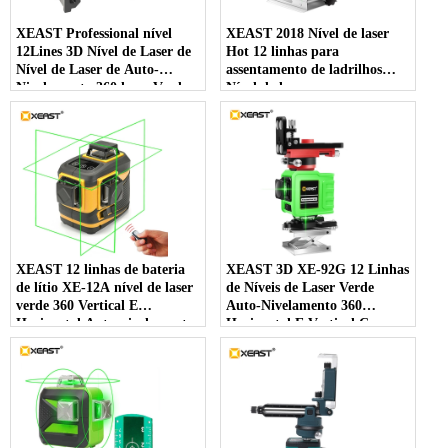
XEAST Professional nível
XEAST 2018 Nível de laser
12Lines 3D Nível de Laser de
Hot 12 linhas para
Nível de Laser de Auto-
assentamento de ladrilhos
Nivelamento 360 laser Verde
Nível de laser com
Linha de Feixe de Laser
nivelamento automático 360
532nm, 30mw
horizontal e vertical Cruz
Verde 3D
XEAST 12 linhas de bateria
XEAST 3D XE-92G 12 Linhas
de lítio XE-12A nível de laser
de Níveis de Laser Verde
verde 360 ​​Vertical E
Auto-Nivelamento 360
Horizontal Auto-nivelamento
Horizontal E Vertical Cruz
Cruz Linha 3D Nível A Laser
Linha De Feixe De Laser
Verde Super Poderosa