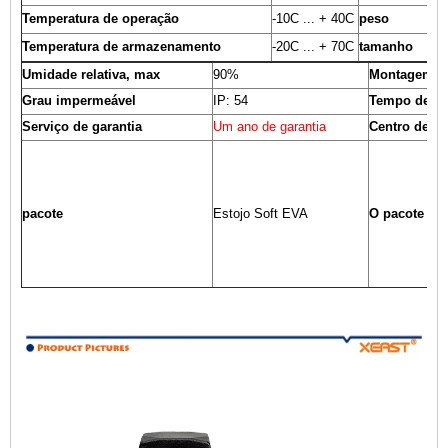
Temperatura de operação
-10C ... + 40C
peso
Temperatura de armazenamento
-20C ... + 70C
tamanho
Umidade relativa, max
90%
Montagem tr
Grau impermeável
IP: 54
Tempo de tr
Serviço de garantia
Um ano de garantia
Centro de Se
pacote
Estojo Soft EVA
O pacote inc