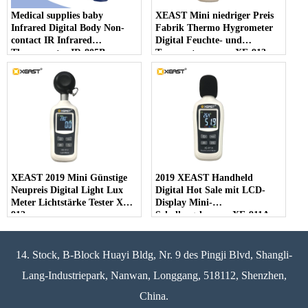
Medical supplies baby
XEAST Mini niedriger Preis
Infrared Digital Body Non-
Fabrik Thermo Hygrometer
contact IR Infrared
Digital Feuchte- und
Thermometer IR-805B
Temperaturmesser XE-913
XEAST 2019 Mini Günstige
2019 XEAST Handheld
Neupreis Digital Light Lux
Digital Hot Sale mit LCD-
Meter Lichtstärke Tester XE-
Display Mini-
912
Schallpegelmesser XE-911A
14. Stock, B-Block Huayi Bldg, Nr. 9 des Pingji Blvd, Shangli-
Lang-Industriepark, Nanwan, Longgang, 518112, Shenzhen,
China.