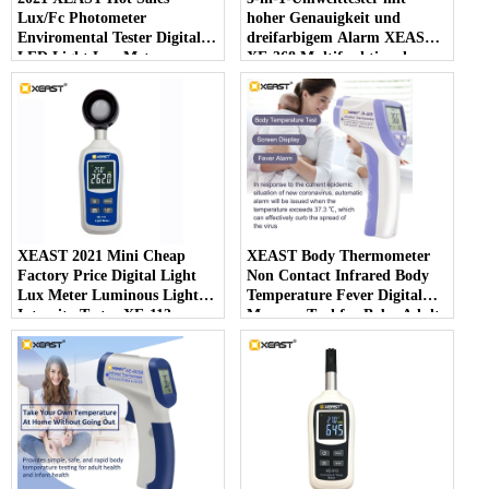
Lux/Fc Photometer
hoher Genauigkeit und
Enviromental Tester Digital
dreifarbigem Alarm XEAST
LED Light Lux Meter
XE-368 Multifunktionales
Photography Illuminom XE-
Handmessgerät
113
XEAST 2021 Mini Cheap
XEAST Body Thermometer
Factory Price Digital Light
Non Contact Infrared Body
Lux Meter Luminous Light
Temperature Fever Digital
Intensity Tester XE-113
Measure Tool for Baby Adult
IR-805