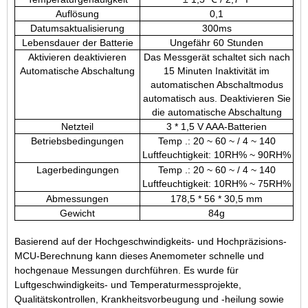
Auflösung
0,1
Datumsaktualisierung
300ms
Lebensdauer der Batterie
Ungefähr 60 Stunden
Aktivieren deaktivieren
Das Messgerät schaltet sich nach
Automatische Abschaltung
15 Minuten Inaktivität im
automatischen Abschaltmodus
automatisch aus. Deaktivieren Sie
die automatische Abschaltung
Netzteil
3 * 1,5 V AAA-Batterien
Betriebsbedingungen
Temp .: 20 ~ 60 ~ / 4 ~ 140
Luftfeuchtigkeit: 10RH% ~ 90RH%
Lagerbedingungen
Temp .: 20 ~ 60 ~ / 4 ~ 140
Luftfeuchtigkeit: 10RH% ~ 75RH%
Abmessungen
178,5 * 56 * 30,5 mm
Gewicht
84g
Basierend auf der Hochgeschwindigkeits- und Hochpräzisions-
MCU-Berechnung kann dieses Anemometer schnelle und
hochgenaue Messungen durchführen. Es wurde für
Luftgeschwindigkeits- und Temperaturmessprojekte,
Qualitätskontrollen, Krankheitsvorbeugung und -heilung sowie