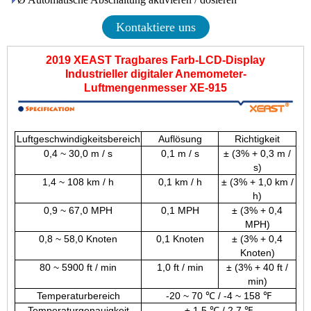
Kontaktiere uns
2019 XEAST Tragbares Farb-LCD-Display
Industrieller digitaler Anemometer-
Luftmengenmesser XE-915
Luftgeschwindigkeitsbereich
Auflösung
Richtigkeit
0,4 ~ 30,0 m / s
0,1 m / s
± (3% + 0,3 m /
s)
1,4 ~ 108 km / h
0,1 km / h
± (3% + 1,0 km /
h)
0,9 ~ 67,0 MPH
0,1 MPH
± (3% + 0,4
MPH)
0,8 ~ 58,0 Knoten
0,1 Knoten
± (3% + 0,4
Knoten)
80 ~ 5900 ft / min
1,0 ft / min
± (3% + 40 ft /
min)
Temperaturbereich
-20 ~ 70 ℃ / -4 ~ 158 ℉
Temperaturgenauigkeit
± 1,5 ℃ / 2,7 ℉