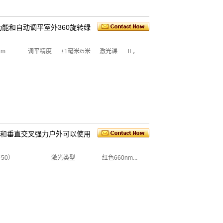
倾斜功能和自动调平室外360旋转绿
5nm 调平精度 ±1毫米/5米 激光课 Ⅱ，
0度水平和垂直交叉强力户外可以使用
50） 激光类型 红色660nm...