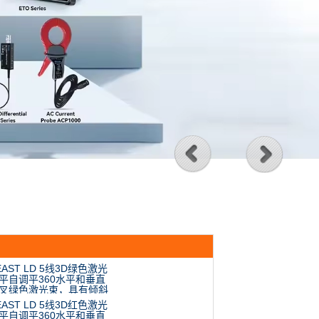
EAST LD 5线3D绿色激光
平自调平360水平和垂直
叉绿色激光束，具有倾斜
室外模式XE-305G
EAST LD 5线3D红色激光
平自调平360水平和垂直