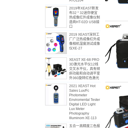
ATO1104
2019年XEAST新发
布32 * 32迷你便宜
热成像红外成像仪制
造商HT-02D USB接
口
2019 XEAST深圳工
厂广泛热成像红外成
像相机湿度测试成像
仪XE-27
XEAST XE-68 PRO
3D激光水平仪12线
交叉水平仪，具有倾
斜功能和自动调平室
外360旋转红色激光
2021 XEAST Hot
Sales Lux/Fc
Photometer
Enviromental Tester
Digital LED Light
Lux Meter
Photography
Illuminom XE-113
五合一高精度三色报