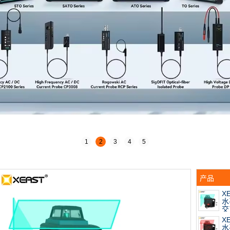
1
2
3
4
5
产品
X
水
交
和
X
水