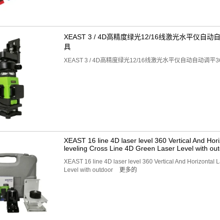
XEAST 3 / 4D高精度绿光12/16线激光水平仪
具
XEAST 3 / 4D高精度绿光12/16线激光水平仪自动自动调
XEAST 16 line 4D laser level 360 Vertical And Hori
leveling Cross Line 4D Green Laser Level with ou
XEAST 16 line 4D laser level 360 Vertical And Horizontal 
Level with outdoor
更多的