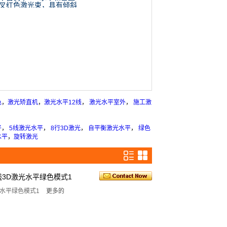
叉红色激光束，具有倾斜
室外模式XE-305R
色
，
激光矫直机
，
激光水平12线
，
激光水平室外
，
施工激
平
，
5线激光水平
，
8行3D激光
，
自平衡激光水平
，
绿色
水平
，
旋转激光
叉线3D激光水平绿色模式1
激光水平绿色模式1
更多的