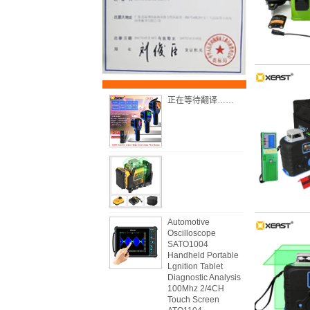
正在等待翻译……
Automotive
Oscilloscope
SATO1004
Handheld Portable
Lgnition Tablet
Diagnostic Analysis
100Mhz 2/4CH
Touch Screen