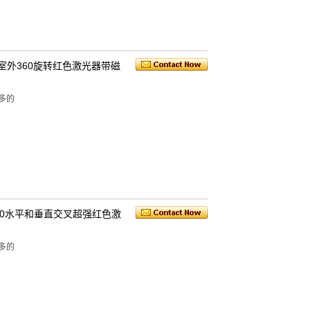
平衡室外360旋转红色激光器带磁
多的
衡360水平和垂直交叉超强红色激
多的