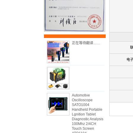
正在等待翻译……
电
Automotive
Oscilloscope
SATO1004
Handheld Portable
Lgnition Tablet
Diagnostic Analysis
100Mhz 2/4CH
Touch Screen