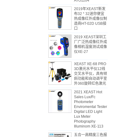
ATO1104
2019年XEAST新发
布32 * 32迷你便宜
热成像红外成像仪制
造商HT-02D USB接
口
2019 XEAST深圳工
厂广泛热成像红外成
像相机湿度测试成像
仪XE-27
XEAST XE-68 PRO
3D激光水平仪12线
交叉水平仪，具有倾
斜功能和自动调平室
外360旋转红色激光
2021 XEAST Hot
Sales Lux/Fc
Photometer
Enviromental Tester
Digital LED Light
Lux Meter
Photography
Illuminom XE-113
五合一高精度三色报