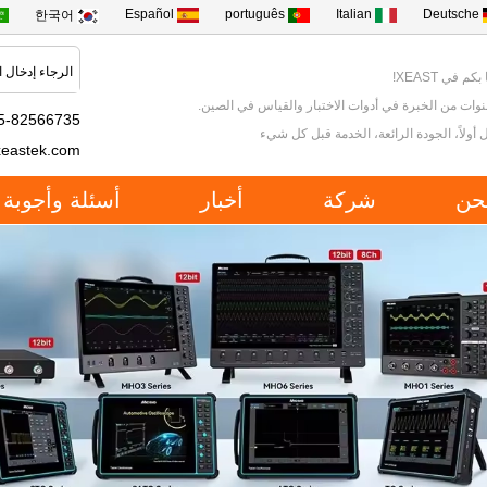
Español
português
Italian
Deutsche
한국어
كم في XEAST!
5-82566735
 أولاً، الجودة الرائعة، الخدمة قبل كل شيء
xeastek.com
حن
شركة
أخبار
أسئلة وأجوبة