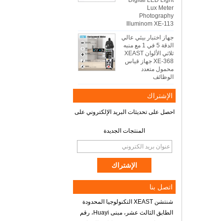
Digital LED Light
Lux Meter
Photography
Illuminom XE-113
جهاز اختبار بيئي عالي
الدقة 5 في 1 مع منبه
ثلاثي الألوان XEAST
XE-368 جهاز قياس
محمول متعدد
الوظائف
الإشتراك
احصل على تحديثات البريد الإلكتروني على
المنتجات الجديدة
اتصل بنا
شنتشن XEAST التكنولوجيا المحدودة
الطابق الثالث عشر، مبنى Huayi، رقم