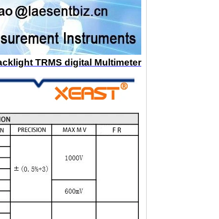
cklight TRMS digital Multimeter