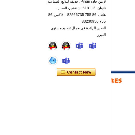
9 من جادة Pingji، حديقة ليلانج الصناعية،
نانوان، 518112، شنتشن، الصين.
هاتف: 86 755 82566735 فاكس: 86
755 83230956
الصين الرائدة في مجال تصنيع مستوى
الليزر