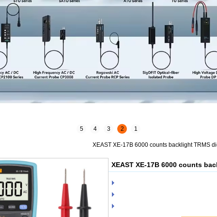
5
4
3
2
1
XEAST XE-17B 6000 counts backlight TRMS dig
XEAST XE-17B 6000 counts back