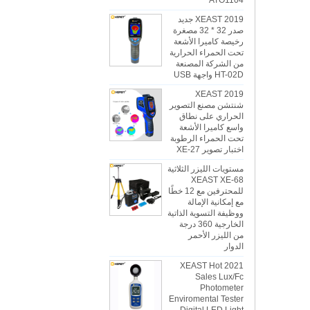
ATO1104
2019 XEAST جديد
صدر 32 * 32 مصغرة
رخيصة كاميرا الأشعة
تحت الحمراء الحرارية
من الشركة المصنعة
HT-02D واجهة USB
2019 XEAST
شنتشن مصنع التصوير
الحراري على نطاق
واسع كاميرا الأشعة
تحت الحمراء الرطوبة
اختبار تصوير XE-27
مستويات الليزر الثلاثية
XEAST XE-68
للمحترفين مع 12 خطًا
مع إمكانية الإمالة
ووظيفة التسوية الذاتية
الخارجية 360 درجة
من الليزر الأحمر
الدوار
2021 XEAST Hot
Sales Lux/Fc
Photometer
Enviromental Tester