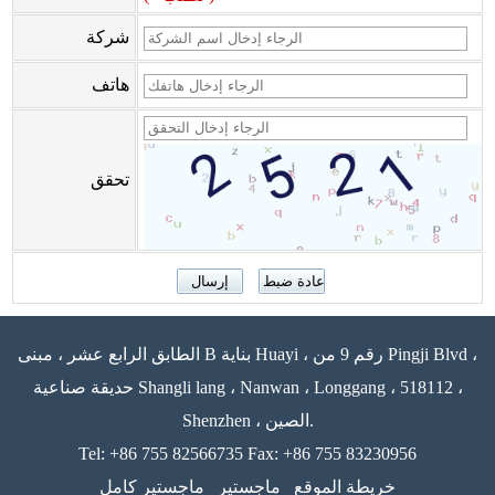
شركة
هاتف
تحقق
الطابق الرابع عشر ، مبنى B بناية Huayi ، رقم 9 من Pingji Blvd ،
حديقة صناعية Shangli lang ، Nanwan ، Longgang ، 518112 ،
Shenzhen ، الصين.
Tel: +86 755 82566735 Fax: +86 755 83230956
خريطة الموقع
ماجستير
ماجستير كامل