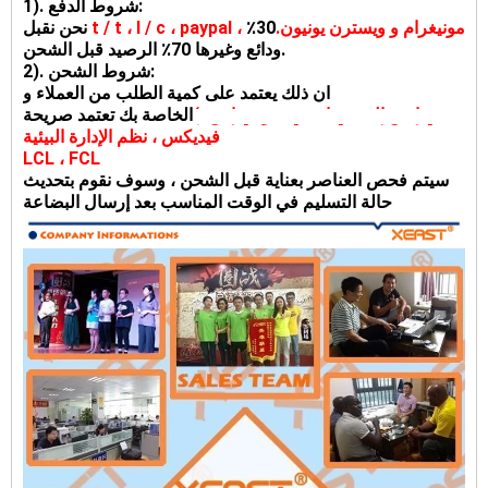
1). شروط الدفع:
t / t ، l / c ، paypal ، مونيغرام و ويسترن يونيون.
30٪
نحن نقبل
ودائع وغيرها 70٪ الرصيد قبل الشحن.
2). شروط الشحن:
ان ذلك يعتمد على كمية الطلب من العملاء و request.We
(دي إتش إل ، تي ان تي ، يو بي إس ،
الخاصة بك تعتمد صريحة
فيديكس ، نظم الإدارة البيئية ، SPSR ، 139 صريحة وهلم جرا) ،
LCL ، FCL
سيتم فحص العناصر بعناية قبل الشحن ، وسوف نقوم بتحديث
حالة التسليم في الوقت المناسب بعد إرسال البضاعة.