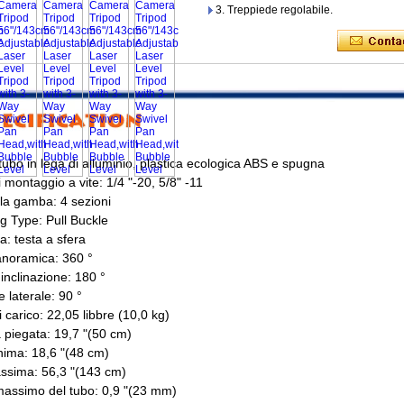
3. Treppiede regolabile.
tubo in lega di alluminio, plastica ecologica ABS e spugna
montaggio a vite: 1/4 "-20, 5/8" -11
lla gamba: 4 sezioni
g Type: Pull Buckle
ta: testa a sfera
oramica: 360 °
nclinazione: 180 °
e laterale: 90 °
 carico: 22,05 libbre (10,0 kg)
piegata: 19,7 "(50 cm)
nima: 18,6 "(48 cm)
ssima: 56,3 "(143 cm)
assimo del tubo: 0,9 "(23 mm)