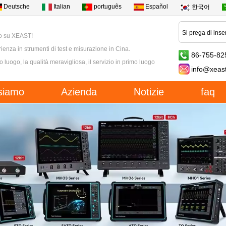
Deutsche
Italian
português
Español
한국어
o su XEAST!
ienza in strumenti di test e misurazione in Cina.
86-755-82
mo luogo, la qualità meravigliosa, il servizio in primo luogo
info@xeas
siamo
Azienda
Notizie
faq