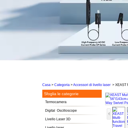
Casa
>
Categoria
>
Accessori di livello laser
>
XEAST M
Sfoglia le categorie
Termocamera
Digital Oscilloscope
Livello Laser 3D
Livello laser