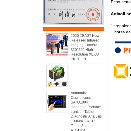
Peso netto 
Articoli n
1 treppie
1 borsa da
2020 XEAST New
Released Infrared
Imaging Camera
320*240 High
Resolution XE-33
PK HT-19
Automotive
Oscilloscope
SATO1004
Handheld Portable
Lgnition Tablet
Diagnostic Analysis
100Mhz 2/4CH
Touch Screen
ATO1104