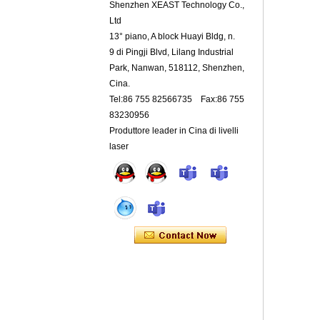
Shenzhen XEAST Technology Co.,
Ltd
13° piano, A block Huayi Bldg, n.
9 di Pingji Blvd, Lilang Industrial
Park, Nanwan, 518112, Shenzhen,
Cina.
Tel:86 755 82566735 Fax:86 755
83230956
Produttore leader in Cina di livelli
laser