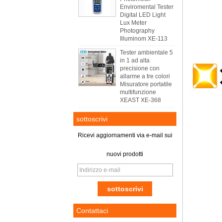
Enviromental Tester
Digital LED Light
Lux Meter
Photography
Illuminom XE-113
Tester ambientale 5
in 1 ad alta
precisione con
allarme a tre colori
Misuratore portatile
multifunzione
XEAST XE-368
sottoscrivi
Ricevi aggiornamenti via e-mail sui
nuovi prodotti
Contattaci