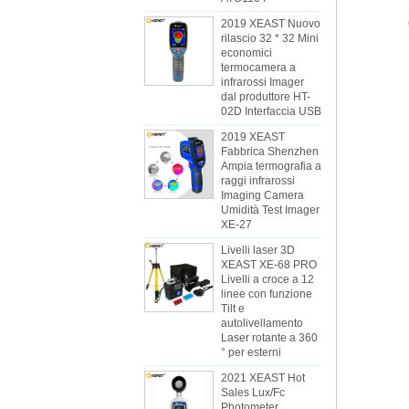
2019 XEAST Nuovo
rilascio 32 * 32 Mini
economici
termocamera a
infrarossi Imager
dal produttore HT-
02D Interfaccia USB
2019 XEAST
Fabbrica Shenzhen
Ampia termografia a
raggi infrarossi
Imaging Camera
Umidità Test Imager
XE-27
Livelli laser 3D
XEAST XE-68 PRO
Livelli a croce a 12
linee con funzione
Tilt e
autolivellamento
Laser rotante a 360
° per esterni
2021 XEAST Hot
Sales Lux/Fc
Photometer