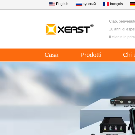
English
русский
français
Ciao, benvenut
10 anni di esper
Il cliente in pri
Casa
Prodotti
Chi 