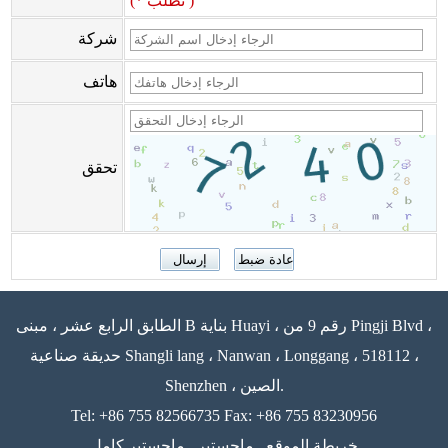
(* تطلب )
شركة
هاتف
تحقق
الطابق الرابع عشر ، مبنى B بناية Huayi ، رقم 9 من Pingji Blvd ،
حديقة صناعية Shangli lang ، Nanwan ، Longgang ، 518112 ،
Shenzhen ، الصين.
Tel: +86 755 82566735 Fax: +86 755 83230956
خريطة الموقع
ماجستير
ماجستير كامل