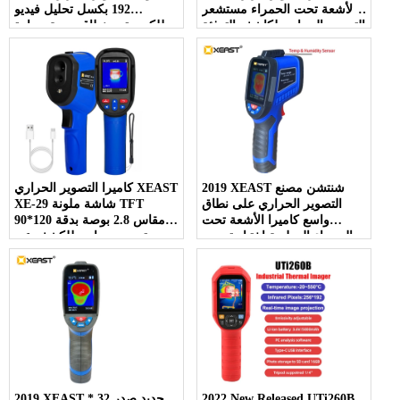
بالأشعة تحت الحمراء مستشعر
192 بكسل تحليل فيديو
التصوير الحراري لكاشف التدفئة
للكمبيوتر - نطاق درجة حرارة
الأرضية درجة الحرارة
20 ~ 550 درجة مئوية جديد
البلاستيكية
2019 XEAST شنتشن مصنع
كاميرا التصوير الحراري XEAST
التصوير الحراري على نطاق
XE-29 شاشة ملونة TFT
واسع كاميرا الأشعة تحت
مقاس 2.8 بوصة بدقة 120*90
الحمراء الرطوبة اختبار تصوير
تصوير حراري للكشف عن
XE-27
التسربات في الأنابيب والجدران
2022 New Released UTi260B
2019 XEAST جديد صدر 32 *