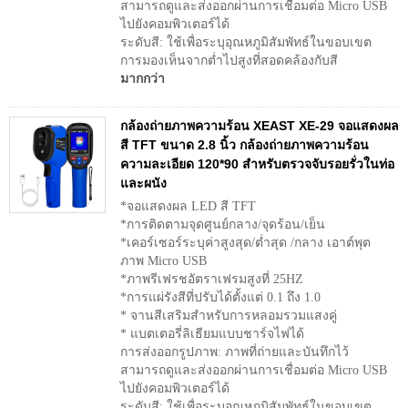
สามารถดูและส่งออกผ่านการเชื่อมต่อ Micro USB
ไปยังคอมพิวเตอร์ได้
ระดับสี: ใช้เพื่อระบุอุณหภูมิสัมพัทธ์ในขอบเขต
การมองเห็นจากต่ำไปสูงที่สอดคล้องกับสี
มากกว่า
กล้องถ่ายภาพความร้อน XEAST XE-29 จอแสดงผล
สี TFT ขนาด 2.8 นิ้ว กล้องถ่ายภาพความร้อน
ความละเอียด 120*90 สำหรับตรวจจับรอยรั่วในท่อ
และผนัง
*จอแสดงผล LED สี TFT
*การติดตามจุดศูนย์กลาง/จุดร้อน/เย็น
*เคอร์เซอร์ระบุค่าสูงสุด/ต่ำสุด /กลาง เอาต์พุต
ภาพ Micro USB
*ภาพรีเฟรชอัตราเฟรมสูงที่ 25HZ
*การแผ่รังสีที่ปรับได้ตั้งแต่ 0.1 ถึง 1.0
* จานสีเสริมสำหรับการหลอมรวมแสงคู่
* แบตเตอรี่ลิเธียมแบบชาร์จไฟได้
การส่งออกรูปภาพ: ภาพที่ถ่ายและบันทึกไว้
สามารถดูและส่งออกผ่านการเชื่อมต่อ Micro USB
ไปยังคอมพิวเตอร์ได้
ระดับสี: ใช้เพื่อระบุอุณหภูมิสัมพัทธ์ในขอบเขต