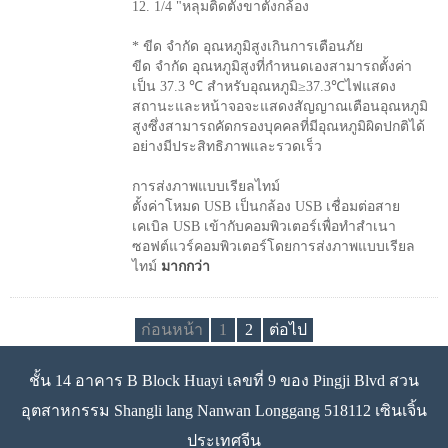
12. 1/4 "หลุมติดตั้งขาตั้งกล้อง
* ขีด จำกัด อุณหภูมิสูงเกินการเตือนภัย
ขีด จำกัด อุณหภูมิสูงที่กำหนดเองสามารถตั้งค่า
เป็น 37.3 ℃ สำหรับอุณหภูมิ≥37.3℃ไฟแสดง
สถานะและหน้าจอจะแสดงสัญญาณเตือนอุณหภูมิ
สูงซึ่งสามารถคัดกรองบุคคลที่มีอุณหภูมิผิดปกติได้
อย่างมีประสิทธิภาพและรวดเร็ว
การส่งภาพแบบเรียลไทม์
ตั้งค่าโหมด USB เป็นกล้อง USB เชื่อมต่อสาย
เคเบิล USB เข้ากับคอมพิวเตอร์เพื่อทำสำเนา
ซอฟต์แวร์คอมพิวเตอร์โดยการส่งภาพแบบเรียล
ไทม์
มากกว่า
ก่อนหน้า
1
2
ต่อไป
ชั้น 14 อาคาร B Block Huayi เลขที่ 9 ของ Pingji Blvd สวน
อุตสาหกรรม Shangli lang Nanwan Longgang 518112 เซินเจิ้น
ประเทศจีน