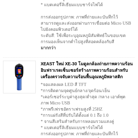
* แบตเตอรี่ลิเธียมแบบชาร์จไฟได้
การส่งออกรูปภาพ: ภาพที่ถ่ายและบันทึกไว้
สามารถดูและส่งออกผ่านการเชื่อมต่อ Micro USB
ไปยังคอมพิวเตอร์ได้
ระดับสี: ใช้เพื่อระบุอุณหภูมิสัมพัทธ์ในขอบเขต
การมองเห็นจากต่ำไปสูงที่สอดคล้องกับสี
มากกว่า
XEAST ใหม่ XE-30 โมดูลกล้องถ่ายภาพความร้อน
อินฟราเรดเซ็นเซอร์สร้างภาพความร้อนสำหรับ
เครื่องตรวจจับความร้อนพื้นอุณหภูมิพลาสติก
*จอแสดงผล LED สี TFT
*การติดตามจุดศูนย์กลาง/จุดร้อน/เย็น
*เคอร์เซอร์ระบุค่าสูงสุด/ต่ำสุด /กลาง เอาต์พุต
ภาพ Micro USB
*ภาพรีเฟรชอัตราเฟรมสูงที่ 25HZ
*การแผ่รังสีที่ปรับได้ตั้งแต่ 0.1 ถึง 1.0
* จานสีเสริมสำหรับการหลอมรวมแสงคู่
* แบตเตอรี่ลิเธียมแบบชาร์จไฟได้
การส่งออกรูปภาพ: ภาพที่ถ่ายและบันทึกไว้