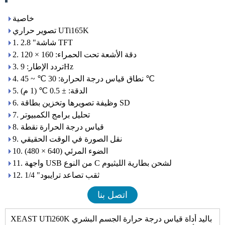
خاصية
تصوير حراري UTi165K
1. 2.8 "شاشة TFT
2. دقة الأشعة تحت الحمراء: 160 × 120
3. تردد الإطار: 9Hz
4. نطاق قياس درجة الحرارة: 30 ℃ ~ 45 ℃
5. الدقة: ± 0.5 ℃ (1 م)
6. وظيفة تصويرها وتخزين بطاقة SD
7. تحليل برامج الكمبيوتر
8. قياس درجة الحرارة نقطة
9. نقل الصورة في الوقت الحقيقي
10. الضوء المرئي (640 × 480)
11. واجهة USB من النوع C لشحن بطارية الليثيوم
12. 1/4 "ثقب تصاعد ترايبود
اتصل بنا
XEAST UTi260K باليد أداة قياس درجة حرارة الجسم البشري