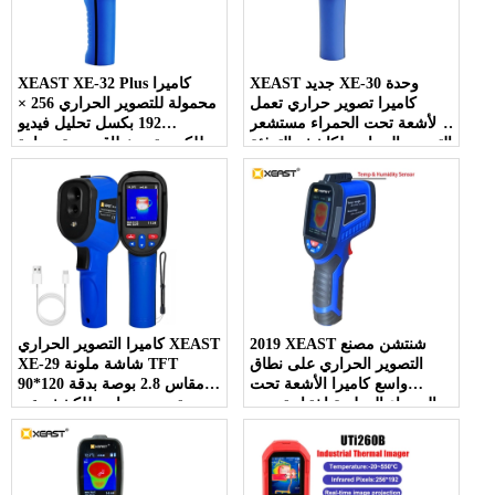
XEAST جديد XE-30 وحدة
XEAST XE-32 Plus كاميرا
كاميرا تصوير حراري تعمل
محمولة للتصوير الحراري 256 ×
بالأشعة تحت الحمراء مستشعر
192 بكسل تحليل فيديو
التصوير الحراري لكاشف التدفئة
للكمبيوتر - نطاق درجة حرارة
الأرضية درجة الحرارة
20 ~ 550 درجة مئوية جديد
البلاستيكية
2019 XEAST شنتشن مصنع
كاميرا التصوير الحراري XEAST
التصوير الحراري على نطاق
XE-29 شاشة ملونة TFT
واسع كاميرا الأشعة تحت
مقاس 2.8 بوصة بدقة 120*90
الحمراء الرطوبة اختبار تصوير
تصوير حراري للكشف عن
XE-27
التسربات في الأنابيب والجدران