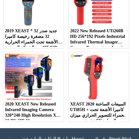
2022 New Released UTi260B
2019 XEAST جديد صدر 32 *
HD 256*192 Pixels Industrial
32 مصغرة رخيصة كاميرا
Infrared Thermal Imager
الأشعة تحت الحمراء الحرارية
Camera Temperature Imaging
من الشركة المصنعة HT-02D
Circuit Electrical
واجهة USB
Maintenance
XEAST 2020 المبيعات الساخنة
2020 XEAST New Released
UTi85H + كاميرا الأشعة تحت
Infrared Imaging Camera
الحمراء للتصوير الحراري ميزان
320*240 High Resolution XE-
الحرارة للكشف عن جسم
33 PK HT-19
الإنسان
الطابق الرابع عشر ، مبنى B بناية Huayi ، رقم 9 من Pingji Blvd ،