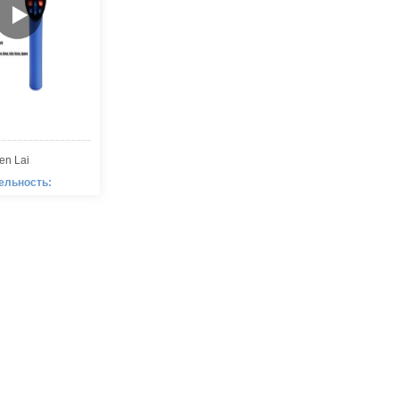
en Lai
ельность:
06-06