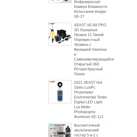
Инфракрасная
Камера Влажности
Испытания Imager
XE-27
XEAST XE-68 PRO
3D Лазерные
Уровни 12 Линий
Перекрестный
Уровень с
Функцией Наклона
и
Самонивелирующийся
Открытый 360
Ротари Красный
Лазер
2021 XEAST Hot
Sales Lux/Fc
Photometer
Enviromental Tester
Digital LED Light
Lux Meter
Photography
Illuminom XE-113
Высокоточный
экологический
тестер 5-в-1 с