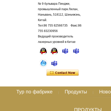
№ 9 бульвара Пинджи,
промышленный парк Лилан,
Наньвань, 518112, Шэньчжэнь,
Китай.
Тел:86 755 82566735 Факс:86
755 83230956
Ведущий производитель
лазерных уровней в Китае
Тур по фабрике
Продукты
Ново
|
|
ПРОДУКТЫ