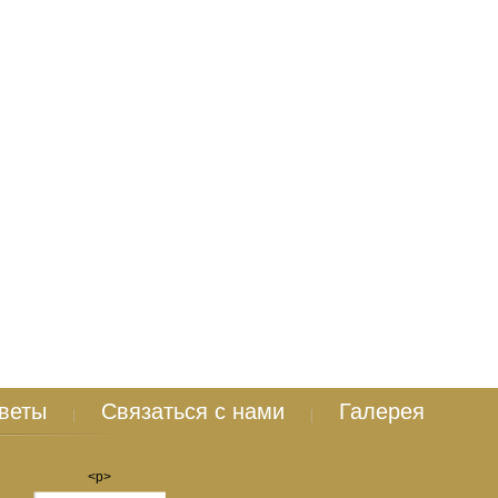
веты
Связаться с нами
Галерея
|
|
<р>