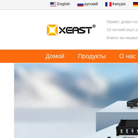
English
русский
français
Привет, добро по
10-летний опыт 
Клиент во-первых
Домой
Продукты
О нас