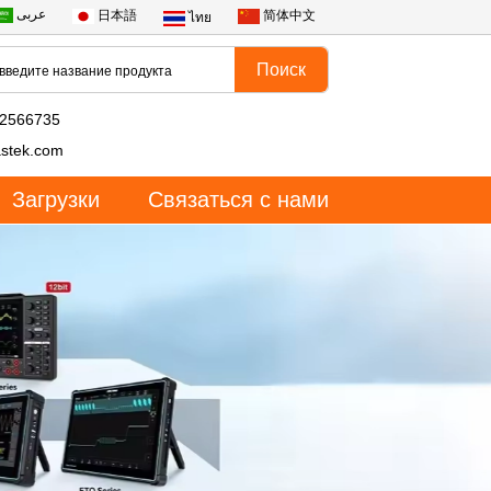
عربى
日本語
简体中文
ไทย
82566735
stek.com
Загрузки
Связаться с нами