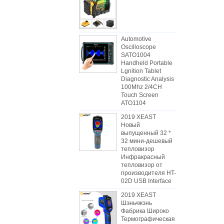
Automotive
Oscilloscope
SATO1004
Handheld Portable
Lgnition Tablet
Diagnostic Analysis
100Mhz 2/4CH
Touch Screen
ATO1104
2019 XEAST
Новый
выпущенный 32 *
32 мини-дешевый
тепловизор
Инфракрасный
тепловизор от
производителя HT-
02D USB Interface
2019 XEAST
Шэньчжэнь
Фабрика Широко
Термографическая