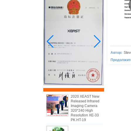
Автор:
Stev
Продолжит
Дата:
2026-
2020 XEAST New
Released Infrared
Imaging Camera
320*240 High
Resolution XE-33
PK HT-19