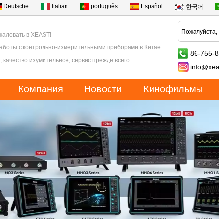
Deutsche
Italian
português
Español
한국어
жаловать в XEAST!
работы с контрольно-измерительными приборами в Китае.
86-755-
, качество изумительное, сервис прежде всего
info@xea
Компания
Новости
Кинофильмы