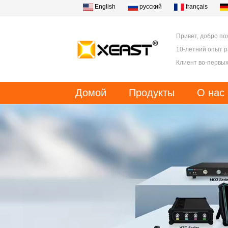
English
русский
français
Привет, добро по
10-летний опыт 
Клиент во-первых
Домой
Продукты
О нас