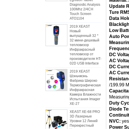
Material:
Lgnition Tablet
Diagnostic Analysis
Update R
100Mhz 2/4CH
Ture RM
Touch Screen
Data Hol
ATO1104
Blackligh
2019 XEAST
Low Batte
Новый
выпущенный 32 *
Auto Pow
32 мини-дешевый
Measuri
тепловизор
Frequen
Инфракрасный
тепловизор от
DC Volta
производителя HT-
AC Volta
02D USB Interface
DC Curre
2019 XEAST
AC Curr
Шэньчжэнь
Resistan
Фабрика Широко
/199.99 
Термографическая
Инфракрасная
Capacit
Камера Влажности
Measurin
Испытания Imager
Duty Cyc
XE-27
Diode Te
XEAST XE-68 PRO
Continuit
3D Лазерные
NVC:
yes
Уровни 12 Линий
Перекрестный
Power Su