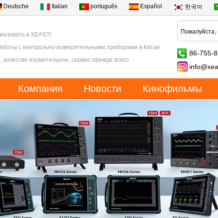
Deutsche
Italian
português
Español
한국어
жаловать в XEAST!
работы с контрольно-измерительными приборами в Китае.
86-755-
, качество изумительное, сервис прежде всего
info@xea
Компания
Новости
Кинофильмы