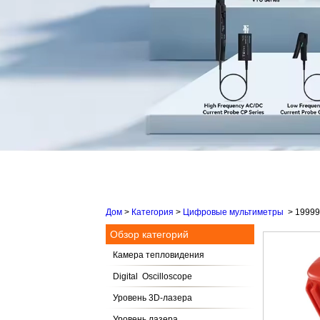
Дом
>
Категория
>
Цифровые мультиметры
>
19999 
Обзор категорий
Камера тепловидения
Digital Oscilloscope
Уровень 3D-лазера
Уровень лазера