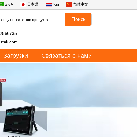
عربى
日本語
简体中文
ไทย
82566735
stek.com
Загрузки
Связаться с нами