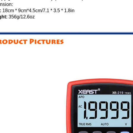
nsion:
e:
18cm * 9cm*4.5cm/7.1 * 3.5 * 1.8in
ght:
356g/12.6oz