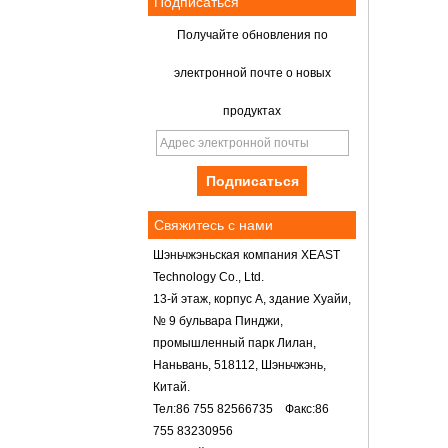
Подписаться
Получайте обновления по
электронной почте о новых
продуктах
Свяжитесь с нами
Шэньчжэньская компания XEAST
Technology Co., Ltd.
13-й этаж, корпус А, здание Хуайи,
№ 9 бульвара Пинджи,
промышленный парк Лилан,
Наньвань, 518112, Шэньчжэнь,
Китай.
Тел:86 755 82566735 Факс:86
755 83230956