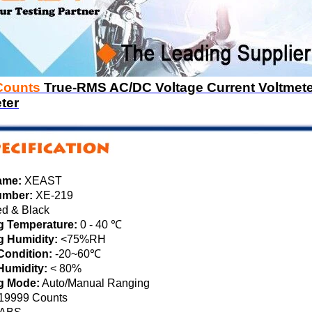
Counts
True-RMS AC/DC Voltage Current Voltmeter
ter
ame:
XEAST
umber:
XE-219
d & Black
g Temperature:
0 - 40 ℃
g Humidity:
<75%RH
Condition:
-20~60℃
Humidity:
< 80%
g Mode:
Auto/Manual Ranging
19999 Counts