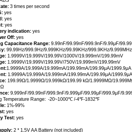
ABS
ate:
3 times per second
S:
yes
d:
yes
t:
yes
ry indication:
yes
er Off:
yes
ng Capacitance Range:
9.99nF/99.99nF/999.9nF/9.99μF/99.9
cy:
99.99Hz/999.9Hz/9.999KHz/99.99KHz/999.9KHz/9.999MHz
ge:
1.9999V/19.999V/199.99V/1000V/19.999mV/199.99mV
ge:
1.9999V/19.999V/199.99V/750V/19.999mV/199.99mV
nt:
1.9999A/19.999A/19.999mA/199.99mA/199.99μA/1999.9μA
ent:
1.9999A/19.999A/19.999mA/199.99mA/199.99μA/1999.9μ
ce:
199.99Ω/1.9999Ω/19.999kΩ/199.99 kΩ/1.9999MΩ/19.999
MΩ
ance:
9.999nF/99.99nF/999.9nF/9.999μF/99.99μF/999.9μF/9.9
g Temperature Range: -20~1000℃ /-4℉-1832℉
le:
1%-99%
st:
yes
y Test:
yes
pply:
2 * 1.5V AA Battery (not included)