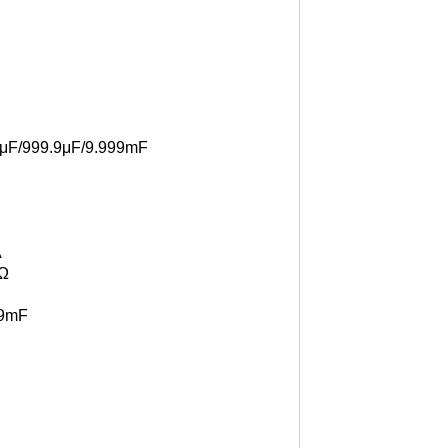
9μF/999.9μF/9.999mF
A
MΩ
99mF