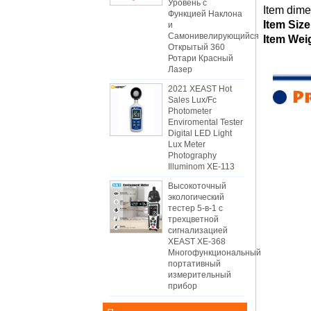
Уровень с
Item dime
Функцией Наклона
Item Siz
и
Самонивелирующийся
Item Wei
Открытый 360
Ротари Красный
Лазер
2021 XEAST Hot
Sales Lux/Fc
Photometer
Enviromental Tester
Digital LED Light
Lux Meter
Photography
Illuminom XE-113
Высокоточный
экологический
тестер 5-в-1 с
трехцветной
сигнализацией
XEAST XE-368
Многофункциональный
портативный
измерительный
прибор