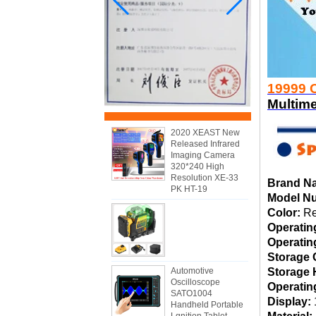
19999 
Multime
2020 XEAST New
Released Infrared
Imaging Camera
320*240 High
Resolution XE-33
Brand N
PK HT-19
Model N
Color:
Re
Operatin
Operatin
Storage 
Automotive
Storage 
Oscilloscope
Operatin
SATO1004
Display:
Handheld Portable