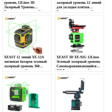
уровень 12Lines 3D
лазерный уровень 12 линий
Лазерный Уровень
для укладки плитки
Самовыравнивающийся
Самовыравнивающийся
360 лазерный уровень
360 Горизонтальный и
Зеленый Лазерный Луч
вертикальный крест
Линия 532nm, 30 МВт
Зеленый 3D лазерный
уровень
XEAST 12 линий XE-12A
XEAST 3D XE-92G 12Lines
литиевая батарея зеленый
Зеленый лазерный уровень
лазерный уровень 360
Самовыравнивающийся
вертикальный и
360 Горизонтальный и
горизонтальный
вертикальный крест Супер
самонивелирующийся
мощный зеленый лазерный
поперечный 3D лазерный
луч
уровень