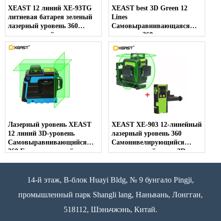
XEAST 12 линий XE-93TG
XEAST best 3D Green 12
литиевая батарея зеленый
Lines
лазерный уровень 360
Самовыравнивающаяся
вертикальный и
линия на 360 градусов
горизонтальный
Лазерный измеритель
самонивелирующийся
уровня для пола / стены /
поперечный 3D лазерный
потолка / лестницы
уровень
Украшение
Лазерный уровень XEAST
XEAST XE-903 12-линейный
12 линий 3D-уровень
лазерный уровень 360
Самовыравнивающийся
Самонивелирующийся
360 Горизонтальный и
перекрестный лазер 3D-
вертикальный крест Супер
уровня Зеленый луч с
мощный зеленый лазерный
режимом наклона и на
уровень
открытом воздухе можно
14-й этаж, B-блок Huayi Bldg, № 9 бунгало Pingji,
использовать приемник
промышленный парк Shangli lang, Наньвань, Лонгган,
518112, Шэньчжэнь, Китай.