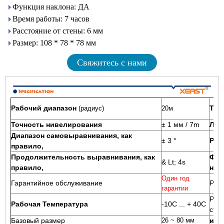
Функция наклона: ДА
Время работы: 7 часов
Расстояние от стены: 6 мм
Размер: 108 * 78 * 78 мм
Свяжитесь с нами
Рабочий диапазон
Тип
(радиус)
20м
Точность нивелирования
± 1 мм / 7m
Лаз
Диапазон самовыравнивания, как
± 3 °
Раб
правило,
Продолжительность выравнивания, как
Фун
& Lt; 4s
правило,
нак
Один год
Гарантийное обслуживание
Раб
гарантии
Рас
Рабочая Температура
-10C ... + 40C
сте
Базовый размер
26 ~ 80 мм
изм