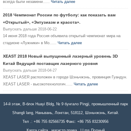
всегда были незамени......
Читать далее
2018 Чемпионат России по футболу: как показать вам
«Открытый», «Энтузиазм и красота».
Выпускать дальше 2018-06-22
14 июня 2018 года Россия объявила открытый чемпионат мира на
стадионе «Лужники» в Мо......
Читать далее
XEAST 2018 Новый выпущенный лазерный уровень 3D
Китай Ведущий поставщик лазерного уровня
Выпускать дальше 2018-04-27
XEAST LASER расположен в городе Шэньчжэнь, провинция Гуандун.
XEAST LASER - высокотехнологич......
Читать далее
14-й этаж, B-блок Huayi Bldg, № 9 бунгало Pingji, промышленный парк
Shangli lang, Наньвань, Лонгган, 518112, Шэньчжэнь, Китай.
Тел .: +86 755 82566735 Факс: +86 755 83230956
Карта сайта
магистр права
LLms Полный