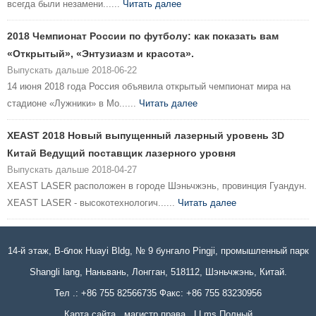
всегда были незамени......
Читать далее
2018 Чемпионат России по футболу: как показать вам
«Открытый», «Энтузиазм и красота».
Выпускать дальше 2018-06-22
14 июня 2018 года Россия объявила открытый чемпионат мира на
стадионе «Лужники» в Мо......
Читать далее
XEAST 2018 Новый выпущенный лазерный уровень 3D
Китай Ведущий поставщик лазерного уровня
Выпускать дальше 2018-04-27
XEAST LASER расположен в городе Шэньчжэнь, провинция Гуандун.
XEAST LASER - высокотехнологич......
Читать далее
14-й этаж, B-блок Huayi Bldg, № 9 бунгало Pingji, промышленный парк
Shangli lang, Наньвань, Лонгган, 518112, Шэньчжэнь, Китай.
Тел .: +86 755 82566735 Факс: +86 755 83230956
Карта сайта
магистр права
LLms Полный