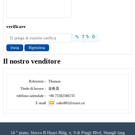
verificare
Invia
Ripristina
Il nostro venditore
Referente :
Thomas
Titolo di lavoro :
业务员
telefono aziendale :
+86 75582566735
E-mail
sales001@xeast.cn
14 ° piano, blocco B Huayi Bldg, n. 9 di Pingji Blvd, Shangli lang