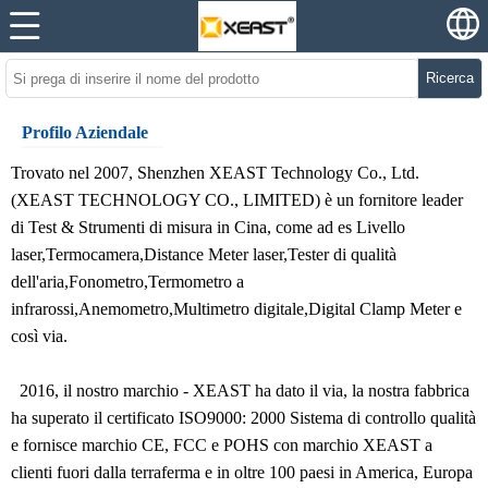
Ricerca
Profilo Aziendale
Trovato nel 2007, Shenzhen XEAST Technology Co., Ltd.
(XEAST TECHNOLOGY CO., LIMITED) è un fornitore leader
di Test & Strumenti di misura in Cina, come ad es
Livello
laser
,
Termocamera
,
Distance Meter laser
,
Tester di qualità
dell'aria
,
Fonometro
,
Termometro a
infrarossi
,
Anemometro
,
Multimetro digitale
,
Digital Clamp Meter
e
così via.
2016, il nostro marchio - XEAST ha dato il via, la nostra fabbrica
ha superato il certificato ISO9000: 2000 Sistema di controllo qualità
e fornisce marchio CE, FCC e POHS con marchio XEAST a
clienti fuori dalla terraferma e in oltre 100 paesi in America, Europa