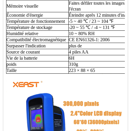
Faites défiler toutes les images enr
Mémoire visuelle
l'écran
Économie d'énergie
Éteindre après 12 minutes d'inacti
Température de fonctionnement
-5 ~ 40 ℃ / 23 ~ 104 ℉
Température de stockage
-20 ~ 55 ℃ / -4 ~ 131 ℉
Humidité relative
10 ~ 80% RH
Compatibilité électromagnétique
CE EN61326-1: 2006
Surpasser l'indication
plus de
Source de courant
4 piles AA
Vie de la batterie
6H
poids
310g
Taille
223 × 88 × 65