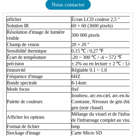
Nous contacter
afficher
Écran LCD couleur 2,5 "
Solution IR
60 × 60 (3600 pixels)
Résolution d'image de lumière
300 000 pixels
visible
Champ de vision
20 × 20 °
Sensibilité thermique
0,15 ℃ / 0,27 ℉
Écart de température
-20 ~ 300 ℃ / -4 ~ 572 ℉
précision
± 2% ou en lecture ± 2 ℃ / 3,6 
émissivité
Réglable 0.1 ~ 1.0
Fréquence d'image
6HZ
Bande spectrale
8-14um
Mode focus
fixé
Ironbow, arc-en-ciel, arc-en-haut
Palette de couleurs
Contraste, Niveaux de gris (blan
gris (noir chaud)
Mélange du visuel et de l'infraro
Afficher les options
de l'infrarouge complet au visue
Format de fichier
bmp
Stockage d'image
Carte Micro SD