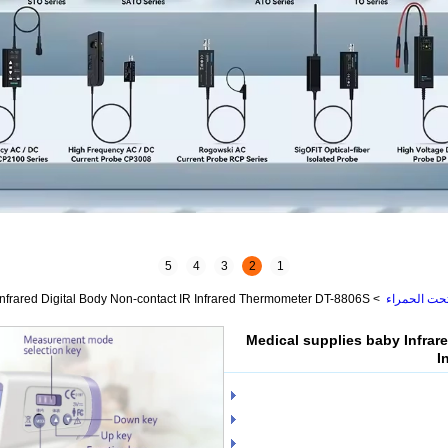
5
4
3
2
1
تحت الحمراء
>
Infrared Digital Body Non-contact IR Infrared Thermometer DT-8806S
Medical supplies baby Infrar
I