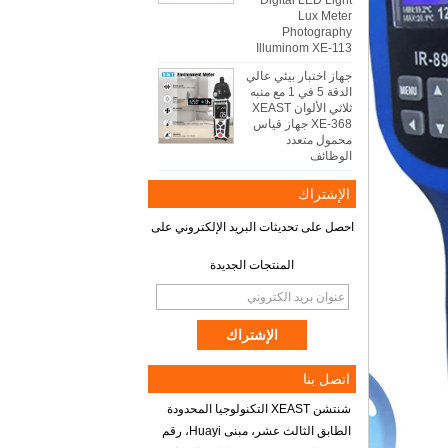
Digital LED Light
Lux Meter
Photography
Illuminom XE-113
جهاز اختبار بيئي عالي
الدقة 5 في 1 مع منبه
ثلاثي الألوان XEAST
XE-368 جهاز قياس
محمول متعدد
الوظائف
الإشتراك
احصل على تحديثات البريد الإلكتروني على
المنتجات الجديدة
اتصل بنا
شنتشن XEAST التكنولوجيا المحدودة
الطابق الثالث عشر، مبنى Huayi، رقم