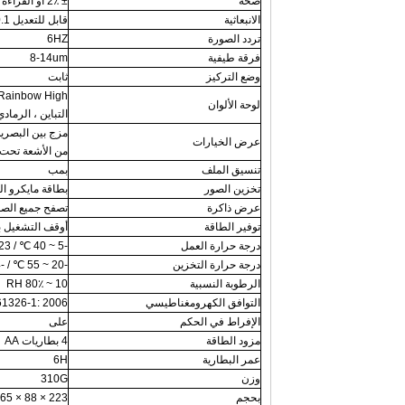
صحة
± 2٪ أو القراءة ± 2 ℃ / 3.6 ℉
الانبعاثية
قابل للتعديل 0.1 ～ 1.0
تردد الصورة
6HZ
فرقة طيفية
8-14um
وضع التركيز
ثابت
 Rainbow High
لوحة الألوان
التباين ، الرماد
مزج بين البصري
عرض الخيارات
من الأشعة تحت ال
تنسيق الملف
بمب
تخزين الصور
بطاقة مايكرو ال
عرض ذاكرة
تصفح جميع الص
توفير الطاقة
أوقف التشغيل بعد 12 دقيقة من عدم
درجة حرارة العمل
-5 ~ 40 ℃ / 23 ~ 104 ℉
درجة حرارة التخزين
-20 ~ 55 ℃ / -4 ~ 131 ℉
الرطوبة النسبية
10 ~ 80٪ RH
التوافق الكهرومغناطيسي
1326-1: 2006
الإفراط في الحكم
على
مزود الطاقة
4 بطاريات AA
عمر البطارية
6H
وزن
310G
بحجم
223 × 88 × 65