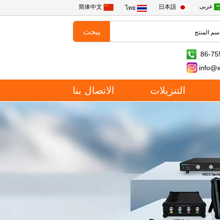
عربى
简体中文
日本語
ไทย
86-75
info@
التنزيلات
الاتصال بنا