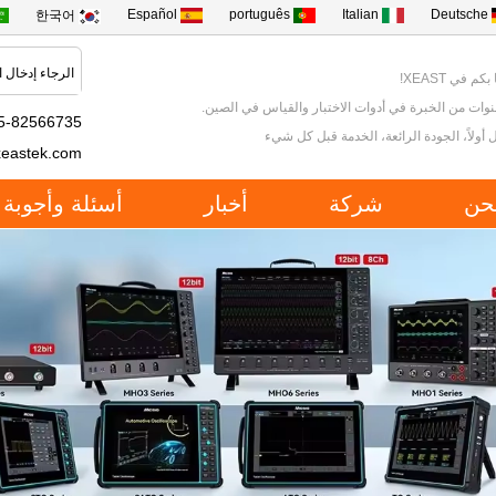
Español
português
Italian
Deutsche
한국어
كم في XEAST!
5-82566735
 أولاً، الجودة الرائعة، الخدمة قبل كل شيء
xeastek.com
حن
شركة
أخبار
أسئلة وأجوبة