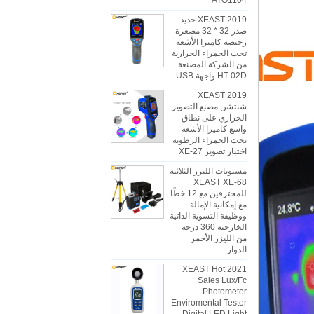
ATO1104
2019 XEAST جديد
صدر 32 * 32 مصغرة
رخيصة كاميرا الأشعة
تحت الحمراء الحرارية
من الشركة المصنعة
HT-02D واجهة USB
2019 XEAST
شنتشن مصنع التصوير
الحراري على نطاق
واسع كاميرا الأشعة
تحت الحمراء الرطوبة
اختبار تصوير XE-27
مستويات الليزر الثلاثية
XEAST XE-68
للمحترفين مع 12 خطًا
مع إمكانية الإمالة
ووظيفة التسوية الذاتية
الخارجية 360 درجة
من الليزر الأحمر
الدوار
2021 XEAST Hot
Sales Lux/Fc
Photometer
Enviromental Tester