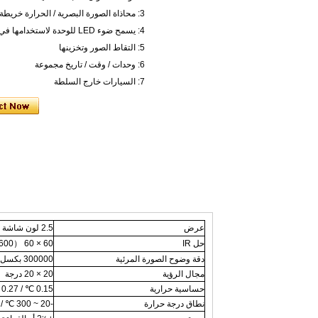
3: محاذاة الصورة البصرية / الحرارة خريطة
4: يسمح ضوء LED للوحدة لاستخدامها في ضوء الفقراء
5: التقاط الصور وتخزينها
6: وحدات / وقت / تاريخ مجموعة
7: السيارات خارج السلطة
عرض
2.5 لون شاشة LCD
حل IR
60 × 60 （3600 بكسل）
دقة وضوح الصورة المرئية
300000 بكسل
مجال الرؤية
20 × 20 درجة
حساسية حرارية
0.15 ℃ / 0.27 ℉
نطاق درجة حرارة
-20 ~ 300 ℃ / -4 ~ 572 ℉