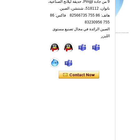
9 من جادة Pingji، حديقة ليلانج الصناعية،
نانوان، 518112، شنتشن، الصين.
هاتف: 86 755 82566735 فاكس: 86
755 83230956
الصين الرائدة في مجال تصنيع مستوى
الليزر