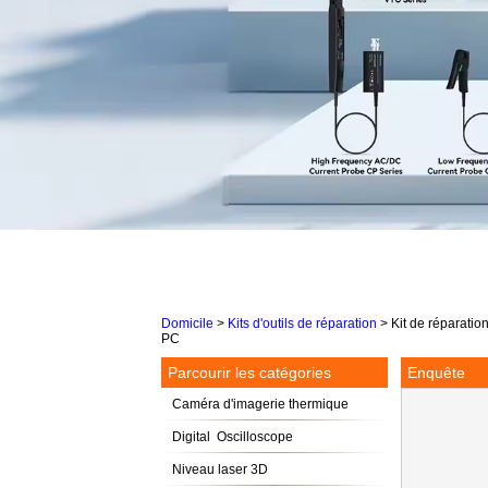
Domicile
>
Kits d'outils de réparation
>
Kit de réparatio
PC
Parcourir les catégories
Enquête
Caméra d'imagerie thermique
Digital Oscilloscope
Niveau laser 3D