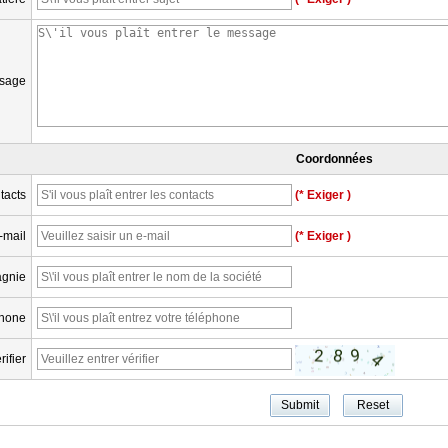
sage
Coordonnées
tacts
(* Exiger )
-mail
(* Exiger )
gnie
phone
rifier