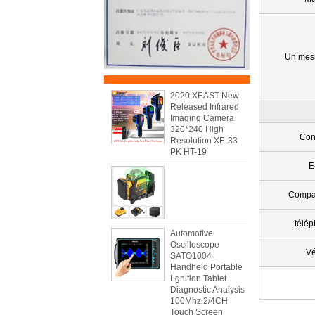
Un mes
2020 XEAST New
Released Infrared
Imaging Camera
320*240 High
Con
Resolution XE-33
PK HT-19
E
Compa
télé
Automotive
Oscilloscope
Vé
SATO1004
Handheld Portable
Lgnition Tablet
Diagnostic Analysis
100Mhz 2/4CH
Touch Screen