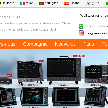
Deutsche
Italian
português
Español
한국어
e chez XEAST !
e dans les instruments de test et de mesure en Chine.
86-755-82566
la qualité merveilleuse, le service avant tout
info@xeastek.
s-nous
Compagnie
Nouvelles
Faqs
Té