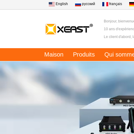
English
русский
français
Bonjour, bienvenu
10 ans d'expérienc
Le client d'abord, 
Maison
Produits
Qui somme