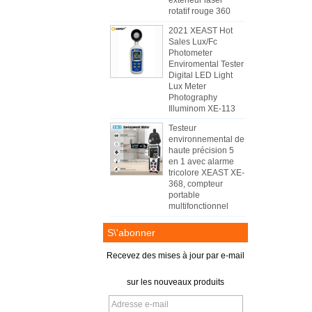
extérieur laser
rotatif rouge 360
2021 XEAST Hot
Sales Lux/Fc
Photometer
Enviromental Tester
Digital LED Light
Lux Meter
Photography
Illuminom XE-113
Testeur
environnemental de
haute précision 5
en 1 avec alarme
tricolore XEAST XE-
368, compteur
portable
multifonctionnel
S\'abonner
Recevez des mises à jour par e-mail
sur les nouveaux produits