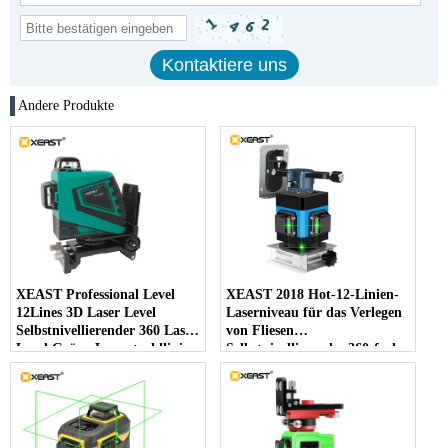
Andere Produkte
XEAST Professional Level
XEAST 2018 Hot-12-Linien-
12Lines 3D Laser Level
Laserniveau für das Verlegen
Selbstnivellierender 360 Laser
von Fliesen
Level Grüne Laserstrahllinie
Selbstnivellierendes 360-fach
532nm, 30mw
horizontales und vertikales
kreuzgrünes 3D-Laserniveau