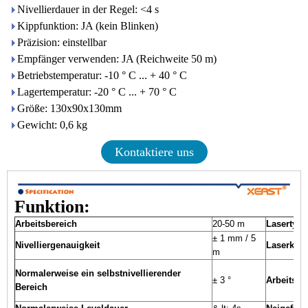
Nivellierdauer in der Regel: <4 s
Kippfunktion: JA (kein Blinken)
Präzision: einstellbar
Empfänger verwenden: JA (Reichweite 50 m)
Betriebstemperatur: -10 ° C ... + 40 ° C
Lagertemperatur: -20 ° C ... + 70 ° C
Größe: 130x90x130mm
Gewicht: 0,6 kg
Kontaktiere uns
Funktion:
Arbeitsbereich
20-50 m
Lasertyp
± 1 mm / 5
Nivelliergenauigkeit
Laserklas
m
Normalerweise ein selbstnivellierender
± 3 °
Arbeitskra
Bereich