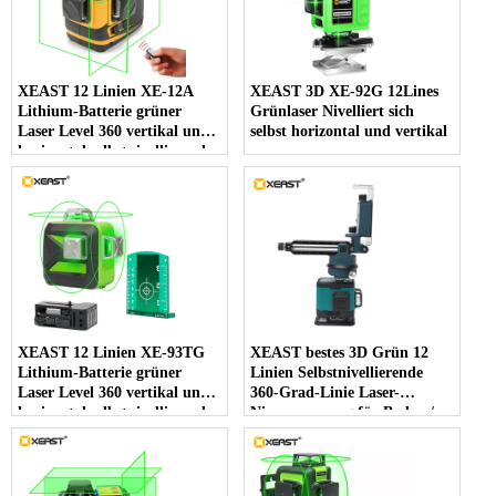
XEAST 12 Linien XE-12A
XEAST 3D XE-92G 12Lines
Lithium-Batterie grüner
Grünlaser Nivelliert sich
Laser Level 360 vertikal und
selbst horizontal und vertikal
horizontal selbstnivellierend
Cross Line 3D Laser Level
XEAST 12 Linien XE-93TG
XEAST bestes 3D Grün 12
Lithium-Batterie grüner
Linien Selbstnivellierende
Laser Level 360 vertikal und
360-Grad-Linie Laser-
horizontal selbstnivellierend
Niveaumessung für Boden /
Cross Line 3D Laser Level
Wand / Decke / Treppe
Dekoration