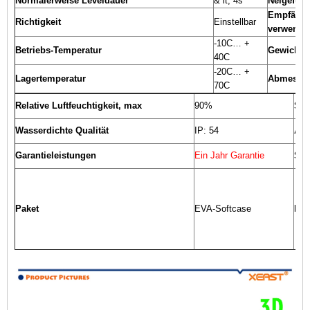
Normalerweise Leveldauer
& lt; 4s
Neigefunk
Empfänge
Richtigkeit
Einstellbar
verwende
-10C… +
Betriebs-Temperatur
Gewicht
40C
-20C… +
Lagertemperatur
Abmessu
70C
Relative Luftfeuchtigkeit, max
90%
Sta
Wasserdichte Qualität
IP: 54
Arb
Garantieleistungen
Ein Jahr Garantie
Ser
Paket
EVA-Softcase
Lie