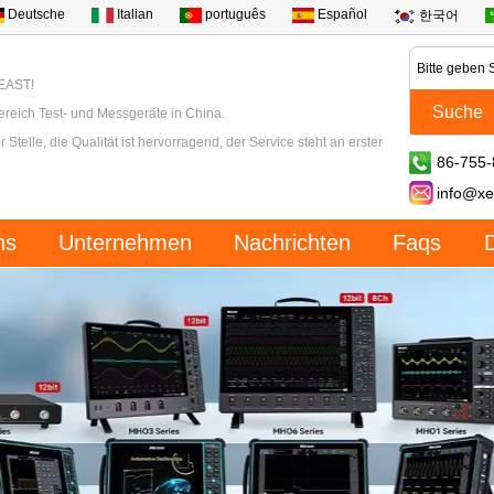
Deutsche
Italian
português
Español
한국어
XEAST!
ereich Test- und Messgeräte in China.
 Stelle, die Qualität ist hervorragend, der Service steht an erster
86-755
info@xe
ns
Unternehmen
Nachrichten
Faqs