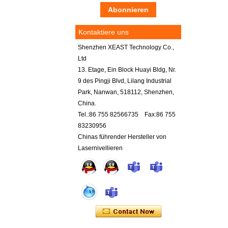
Kontaktiere uns
Shenzhen XEAST Technology Co.,
Ltd
13. Etage, Ein Block Huayi Bldg, Nr.
9 des Pingji Blvd, Lilang Industrial
Park, Nanwan, 518112, Shenzhen,
China.
Tel.:86 755 82566735 Fax:86 755
83230956
Chinas führender Hersteller von
Lasernivellieren