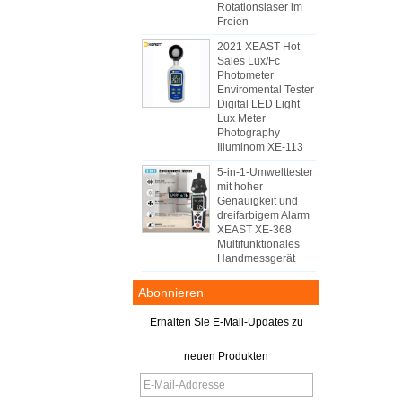
Rotationslaser im
Freien
2021 XEAST Hot
Sales Lux/Fc
Photometer
Enviromental Tester
Digital LED Light
Lux Meter
Photography
Illuminom XE-113
5-in-1-Umwelttester
mit hoher
Genauigkeit und
dreifarbigem Alarm
XEAST XE-368
Multifunktionales
Handmessgerät
Abonnieren
Erhalten Sie E-Mail-Updates zu
neuen Produkten