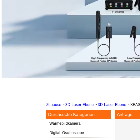
Zuhause
>
3D-Laser-Ebene
>
3D-Laser-Ebene
>
XEAST
Durchsuche Kategorien
Anfrage
Wärmebildkamera
Digital Oscilloscope