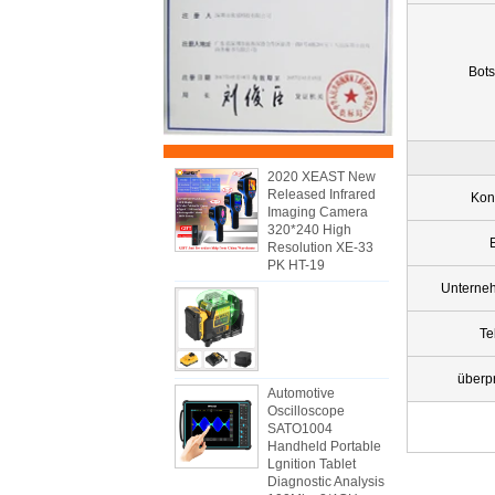
Bots
2020 XEAST New
Released Infrared
Kon
Imaging Camera
320*240 High
Resolution XE-33
PK HT-19
Unterne
Te
überp
Automotive
Oscilloscope
SATO1004
Handheld Portable
Lgnition Tablet
Diagnostic Analysis