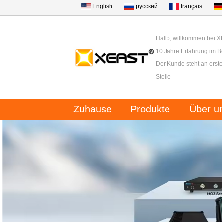
English
русский
français
Hallo, willkommen bei 
10 Jahre Erfahrung im B
Der Kunde steht an erster
Stelle
Zuhause
Produkte
Über u