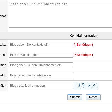
chaft
Kontaktinformation
takte
(* Benötigen )
Email
(* Benötigen )
hmen
lefon
rüfen