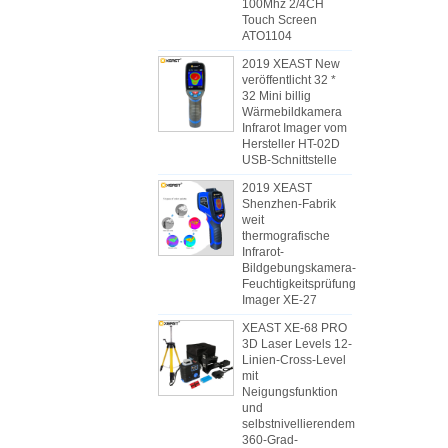
100Mhz 2/4CH
Touch Screen
ATO1104
2019 XEAST New
veröffentlicht 32 *
32 Mini billig
Wärmebildkamera
Infrarot Imager vom
Hersteller HT-02D
USB-Schnittstelle
2019 XEAST
Shenzhen-Fabrik
weit
thermografische
Infrarot-
Bildgebungskamera-
Feuchtigkeitsprüfung
Imager XE-27
XEAST XE-68 PRO
3D Laser Levels 12-
Linien-Cross-Level
mit
Neigungsfunktion
und
selbstnivellierendem
360-Grad-