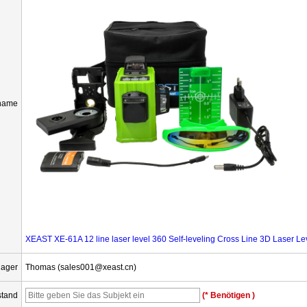
name
XEAST XE-61A 12 line laser level 360 Self-leveling Cross Line 3D Laser 
ager
Thomas (sales001@xeast.cn)
tand
(* Benötigen )