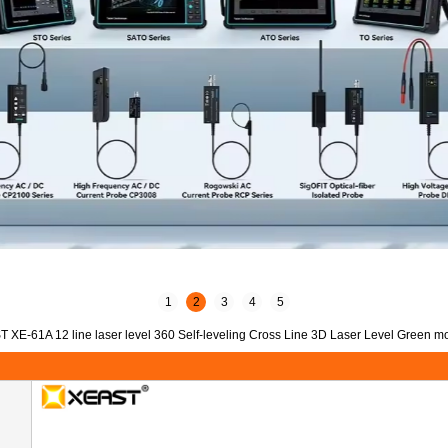
1
2
3
4
5
 XE-61A 12 line laser level 360 Self-leveling Cross Line 3D Laser Level Green 