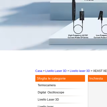
Casa
>
Livello Laser 3D
>
Livello laser 3D
>
XEAST XE-6
Sfoglia le categorie
Inchiesta
Termocamera
Digital Oscilloscope
Livello Laser 3D
Livello laser