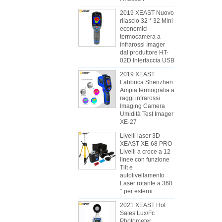
2019 XEAST Nuovo
rilascio 32 * 32 Mini
economici
termocamera a
infrarossi Imager
dal produttore HT-
02D Interfaccia USB
2019 XEAST
Fabbrica Shenzhen
Ampia termografia a
raggi infrarossi
Imaging Camera
Umidità Test Imager
XE-27
Livelli laser 3D
XEAST XE-68 PRO
Livelli a croce a 12
linee con funzione
Tilt e
autolivellamento
Laser rotante a 360
° per esterni
2021 XEAST Hot
Sales Lux/Fc
Photometer