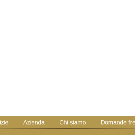
izie
Azienda
Chi siamo
Domande fre
|
|
|