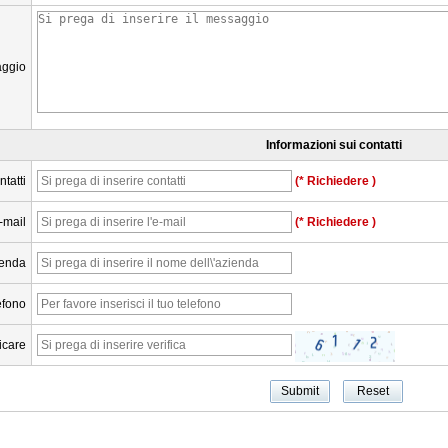
ggio
Informazioni sui contatti
tatti
(* Richiedere )
-mail
(* Richiedere )
ienda
efono
ficare