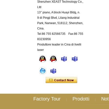
Shenzhen XEAST Technology Co.,
Ltd
13° piano, A block Huayi Bldg, n.
9 di Pingji Blvd, Lilang Industrial
Park, Nanwan, 518112, Shenzhen,
Cina.
Tel:86 755 82566735 Fax:86 755
83230956
Produttore leader in Cina di livelli
laser
Factory Tour
Prodotti
Not
|
|