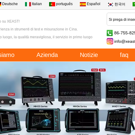
Deutsche
Italian
português
Español
한국어
o su XEAST!
ienza in strumenti di test e misurazione in Cina.
86-755-82
mo luogo, la qualità meravigliosa, il servizio in primo luogo
info@xeas
siamo
Azienda
Notizie
faq