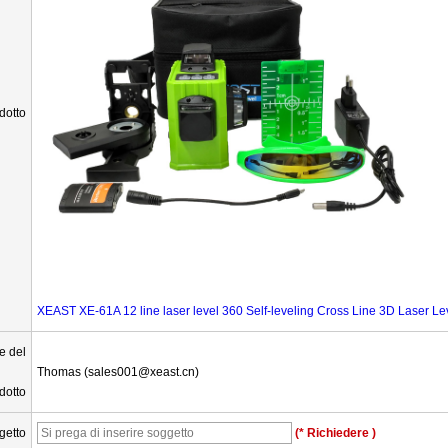
dotto
XEAST XE-61A 12 line laser level 360 Self-leveling Cross Line 3D Laser 
e del
Thomas (sales001@xeast.cn)
dotto
getto
(* Richiedere )