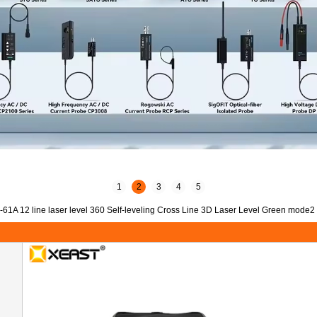
1
2
3
4
5
1A 12 line laser level 360 Self-leveling Cross Line 3D Laser Level Green mode2