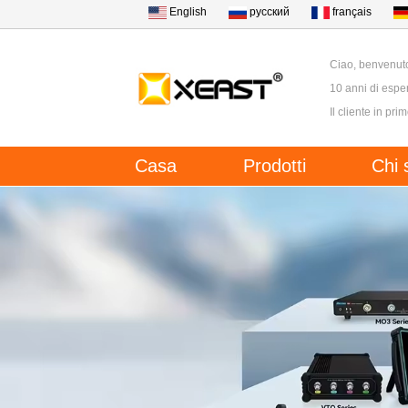
English
русский
français
Ciao, benvenut
10 anni di esper
Il cliente in pri
Casa
Prodotti
Chi 