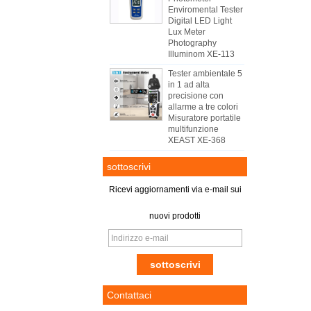
Enviromental Tester
Digital LED Light
Lux Meter
Photography
Illuminom XE-113
Tester ambientale 5
in 1 ad alta
precisione con
allarme a tre colori
Misuratore portatile
multifunzione
XEAST XE-368
sottoscrivi
Ricevi aggiornamenti via e-mail sui
nuovi prodotti
Contattaci