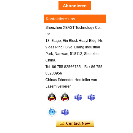
Kontaktiere uns
Shenzhen XEAST Technology Co.,
Ltd
13. Etage, Ein Block Huayi Bldg, Nr.
9 des Pingji Blvd, Lilang Industrial
Park, Nanwan, 518112, Shenzhen,
China.
Tel.:86 755 82566735 Fax:86 755
83230956
Chinas führender Hersteller von
Lasernivellieren