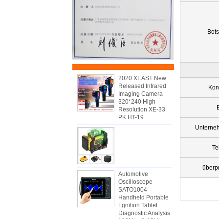
Bots
2020 XEAST New
Released Infrared
Kon
Imaging Camera
320*240 High
Resolution XE-33
PK HT-19
Unterne
Te
überp
Automotive
Oscilloscope
SATO1004
Handheld Portable
Lgnition Tablet
Diagnostic Analysis