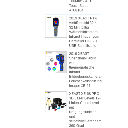
100Mhz 2/4CH
Touch Screen
ATO1104
2019 XEAST New
veröffentlicht 32 *
32 Mini billig
Wärmebildkamera
Infrarot Imager vom
Hersteller HT-02D
USB-Schnittstelle
2019 XEAST
Shenzhen-Fabrik
weit
thermografische
Infrarot-
Bildgebungskamera-
Feuchtigkeitsprüfung
Imager XE-27
XEAST XE-68 PRO
3D Laser Levels 12-
Linien-Cross-Level
mit
Neigungsfunktion
und
selbstnivellierendem
360-Grad-