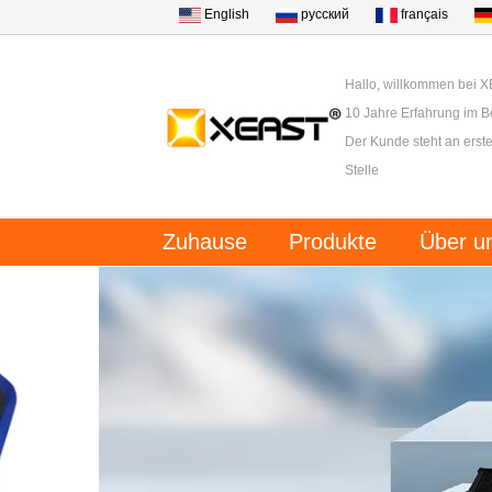
English
русский
français
Hallo, willkommen bei 
10 Jahre Erfahrung im B
Der Kunde steht an erster
Stelle
Zuhause
Produkte
Über u