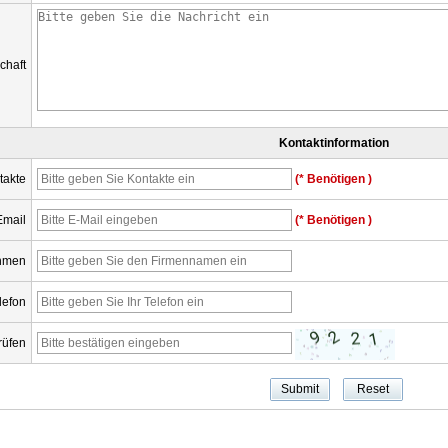
chaft
Kontaktinformation
takte
(* Benötigen )
Email
(* Benötigen )
hmen
lefon
rüfen