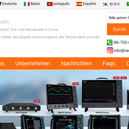
Deutsche
Italian
português
Español
한국어
XEAST!
ereich Test- und Messgeräte in China.
 Stelle, die Qualität ist hervorragend, der Service steht an erster
86-755
info@xe
ns
Unternehmen
Nachrichten
Faqs