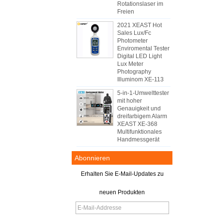
Rotationslaser im
Freien
2021 XEAST Hot
Sales Lux/Fc
Photometer
Enviromental Tester
Digital LED Light
Lux Meter
Photography
Illuminom XE-113
5-in-1-Umwelttester
mit hoher
Genauigkeit und
dreifarbigem Alarm
XEAST XE-368
Multifunktionales
Handmessgerät
Abonnieren
Erhalten Sie E-Mail-Updates zu
neuen Produkten